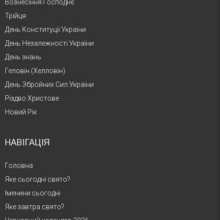
Вознесіння Господнє
Трійця
День Конституції України
День Незалежності України
День знань
Геловін (Хелловін)
День Збройних Сил України
Різдво Христове
Новий Рік
НАВІГАЦІЯ
Головна
Яке сьогодні свято?
Іменини сьогодні
Яке завтра свято?