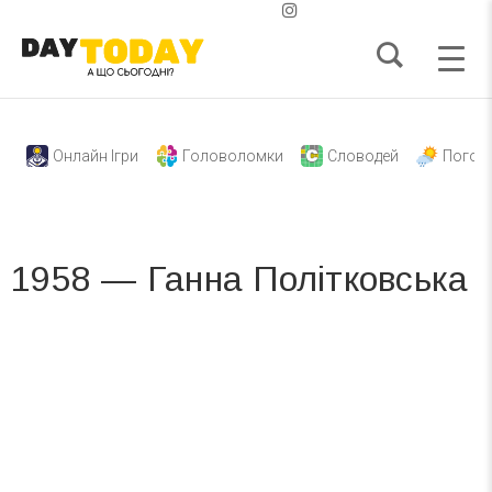
Онлайн Ігри
Головоломки
Словодей
Погод
1958 — Ганна Політковська
Вже 6 років DAY TODAY складає для вас «
Список свят на день
». Підписуйтесь на щоденну розсилку
зручним для вас способом.
Телеграм
Інстаграм