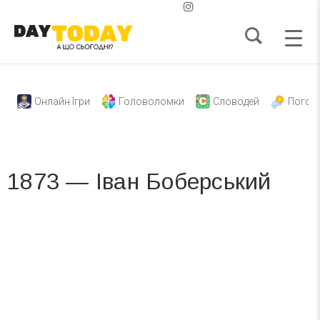
Онлайн Ігри
Головоломки
Словодей
Погод
1873 — Іван Боберський
Вже 6 років DAY TODAY складає для вас «
Список свят на день
». Підписуйтесь на щоденну розсилку
зручним для вас способом.
Телеграм
Інстаграм