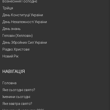
Вознесіння Господнє
Трійця
День Конституції України
День Незалежності України
День знань
Геловін (Хелловін)
День Збройних Сил України
Різдво Христове
Новий Рік
НАВІГАЦІЯ
Головна
Яке сьогодні свято?
Іменини сьогодні
Яке завтра свято?