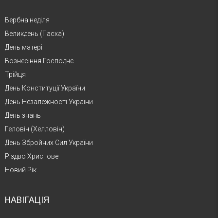
Вербна неділя
Великдень (Пасха)
День матері
Вознесіння Господнє
Трійця
День Конституції України
День Незалежності України
День знань
Геловін (Хелловін)
День Збройних Сил України
Різдво Христове
Новий Рік
НАВІГАЦІЯ