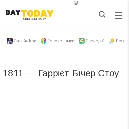
Онлайн Ігри
Головоломки
Словодей
Погод
1811 — Гаррієт Бічер Стоу
Вже 6 років DAY TODAY складає для вас «
Список свят на день
». Підписуйтесь на щоденну розсилку
зручним для вас способом.
Телеграм
Інстаграм