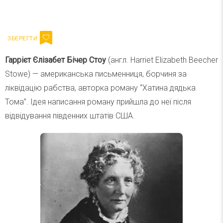
Ваш імейл
Підписатися
Email
Гаррієт Єлізабет Бічер Стоу
(англ. Harriet Elizabeth Beecher
Stowe) — американська письменниця, борчиня за
ліквідацію рабства, авторка роману “Хатина дядька
Тома”. Ідея написання роману прийшла до неї після
відвідування південних штатів США.