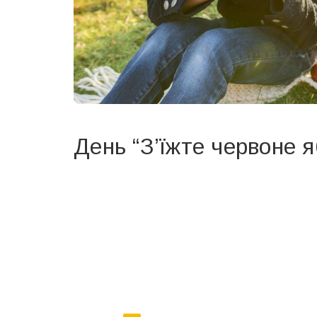
День “З’їжте червоне я
Вже 6 років DAY TODAY складає для вас «
Список 
зручним для вас способом.
Телеграм
Інстаграм
Ваш імейл
Email