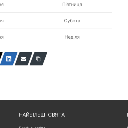
ня
П’ятниця
ня
Субота
ня
Неділя
НАЙБІЛЬШІ СВЯТА