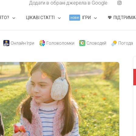
Додати в обрані джерела в Google
ЯТО?
ЦІКАВІ СТАТТІ
ІГРИ
ПІДТРИМА
нове
Онлайн Ігри
Головоломки
Словодей
Погода