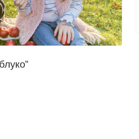
блуко”
свят на день
». Підписуйтесь на щоденну розсилку
Підписатися