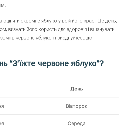
им.
 оцінити скромне яблуко у всій його красі. Це день,
м, визнати його користь для здоров’я і вшанувати
 візьміть червоне яблуко і приєднуйтесь до
ь “З’їжте червоне яблуко”?
а
День
ня
Вівторок
ня
Середа