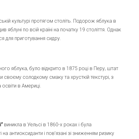
кій культурі протягом століть. Подорож яблука в
в яблуні по всій країні на початку 19 століття. Однак
ся для приготування сидру.
го яблука, було відкрито в 1875 році в Перу, штат
 своєму солодкому смаку та хрусткій текстурі, з
освіти в Америці.
і”
виникла в Уельсі в 1860-х роках і була
на антиоксиданти і пов’язані зі зниженням ризику