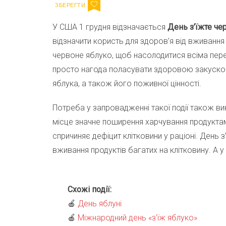
У США 1 грудня відзначається
День з’їжте че
відзначити користь для здоров’я від вживання
червоне яблуко, щоб насолодитися всіма пер
просто нагода поласувати здоровою закускою
яблука, а також його поживної цінності.
Потреба у запровадженні такої події також ви
місце значне поширення харчування продукта
спричиняє дефіцит клітковини у раціоні. День 
вживання продуктів багатих на клітковину. А 
Схожі події:
🍎
День яблуні
🍎
Міжнародний день «з’їж яблуко»