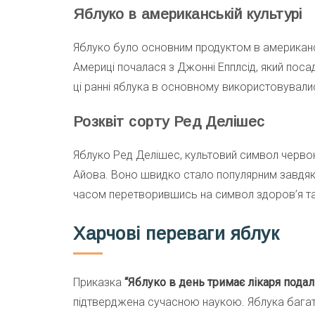
Яблуко в американській культурі
Яблуко було основним продуктом в американсь
Америці почалася з Джонні Епплсід, який посади
ці ранні яблука в основному використовували
Розквіт сорту Ред Делішес
Яблуко Ред Делішес, культовий символ червоно
Айова. Воно швидко стало популярним завдяки
часом перетворившись на символ здоров’я та 
Харчові переваги яблук
Приказка
“Яблуко в день тримає лікаря подал
підтверджена сучасною наукою. Яблука багаті 