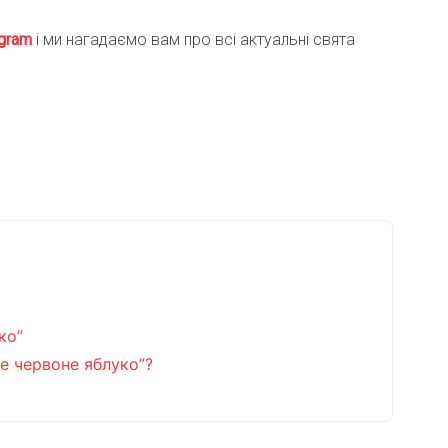
gra
m
і ми нагадаємо вам про всі актуальні свята
ко”
те червоне яблуко”?