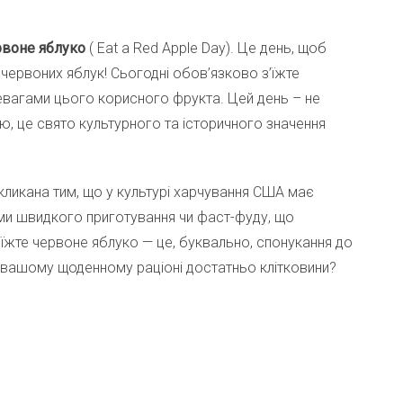
рвоне яблуко
( Eat a Red Apple Day). Це день, щоб
 червоних яблук! Сьогодні обов’язково з’їжте
евагами цього корисного фрукта. Цей день – не
, це свято культурного та історичного значення
кликана тим, що у культурі харчування США має
ми швидкого приготування чи фаст-фуду, що
з’їжте червоне яблуко — це, буквально, спонукання до
у вашому щоденному раціоні достатньо клітковини?