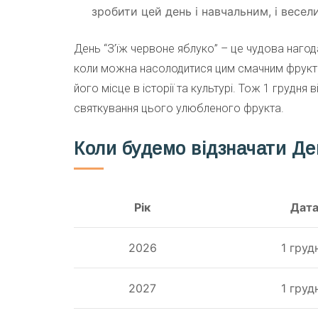
зробити цей день і навчальним, і весел
День “З’їж червоне яблуко” – це чудова нагода
коли можна насолодитися цим смачним фрукто
його місце в історії та культурі. Тож 1 грудня
святкування цього улюбленого фрукта.
Коли будемо відзначати Ден
Рік
Дат
2026
1 груд
2027
1 груд