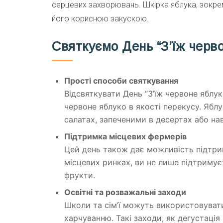
серцевих захворювань. Шкірка яблука, зокре
його корисною закускою.
Святкуємо День “З’їж черв
Прості способи святкування
Відсвяткувати День “З’їж червоне яблук
червоне яблуко в якості перекусу. Яблу
салатах, запеченими в десертах або нав
Підтримка місцевих фермерів
Цей день також дає можливість підтри
місцевих ринках, ви не лише підтримує
фрукти.
Освітні та розважальні заходи
Школи та сім’ї можуть використовуват
харчуванню. Такі заходи, як дегустація