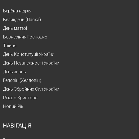
Вербна неділя
Великдень (Пасха)
День матері
Вознесіння Господнє
Трійця
День Конституції України
День Незалежності України
День знань
Геловін (Хелловін)
День Збройних Сил України
Різдво Христове
Новий Рік
НАВІГАЦІЯ