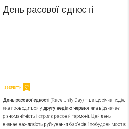
День расової єдності
Вже 6 років DAY TODAY складає для вас «
Список свят на день
». Підписуйтесь на щоденну розсилку
зручним для вас способом.
Телеграм
Інстаграм
Ваш імейл
Підписатися
Email
День расової єдності
(Race Unity Day) – це щорічна подія,
яка проводиться у
другу неділю червня
, яка відзначає
різноманітність і сприяє расовій гармонії. Цей день
визнає важливість руйнування бар’єрів і побудови мостів