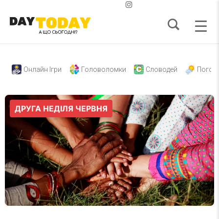
Онлайн Ігри
Головоломки
Словодей
Погод