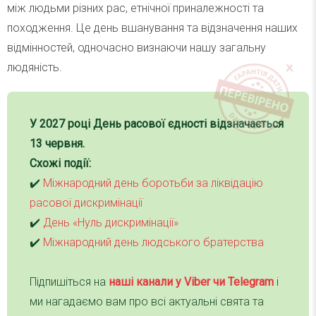
між людьми різних рас, етнічної приналежності та
походження. Це день вшанування та відзначення наших
відмінностей, одночасно визнаючи нашу загальну
людяність.
У
2027
році
День расової єдності
відзначається
13 червня
.
Схожі події:
✔️
Міжнародний день боротьби за ліквідацію
расової дискримінації
✔️
День «Нуль дискримінації»
✔️
Міжнародний день людського братерства
Підпишіться на
наші канали у Viber чи Telegra
m
і
ми нагадаємо вам про всі актуальні свята та