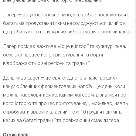
має унікальний смак та історію пивоваріння.
Лагер — це універсальне пиво, яке добре поєднується з
багатьма продуктами і яким насолоджуються цілий рік,
що робить його популярним вибором для різних випадків.
Лагер посідає важливе місце в історії та культурі пива,
оскільки процес його приготування та сорти
відображають різні регіони та традиції.
День пива Lager — це свято одного з найстаріших і
найулюбленіших ферментованих напоїв. Це день, коли
можна насолодитися холодним лагером, дізнатися про
його історію та процес приготування, і, можливо, навіть
спробувати зварити власний. Тож 10 грудня підніміть
келих за багаті традиції та освіжаючий смак лагера.
Схожі події: