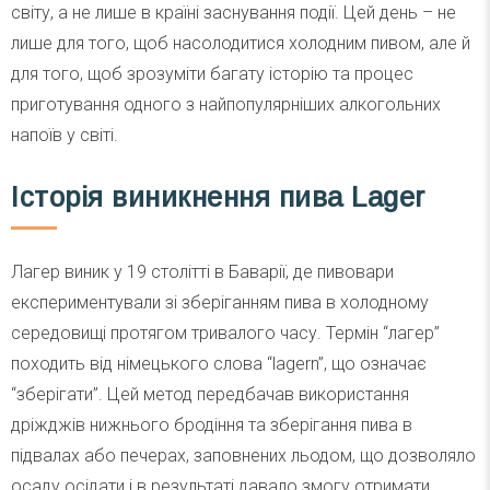
світу, а не лише в країні заснування події. Цей день – не
лише для того, щоб насолодитися холодним пивом, але й
для того, щоб зрозуміти багату історію та процес
приготування одного з найпопулярніших алкогольних
напоїв у світі.
Історія виникнення пива
Lager
Лагер виник у 19 столітті в Баварії, де пивовари
експериментували зі зберіганням пива в холодному
середовищі протягом тривалого часу. Термін “лагер”
походить від німецького слова “lagern”, що означає
“зберігати”. Цей метод передбачав використання
дріжджів нижнього бродіння та зберігання пива в
підвалах або печерах, заповнених льодом, що дозволяло
осаду осідати і в результаті давало змогу отримати