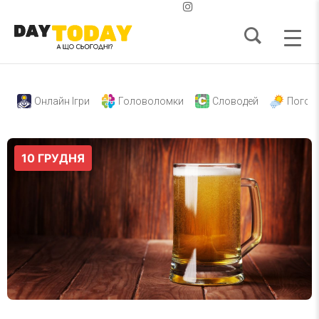
Онлайн Ігри
Головоломки
Словодей
Погод