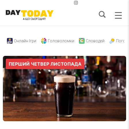
Онлайн Ігри
Головоломки
Словодей
Погод