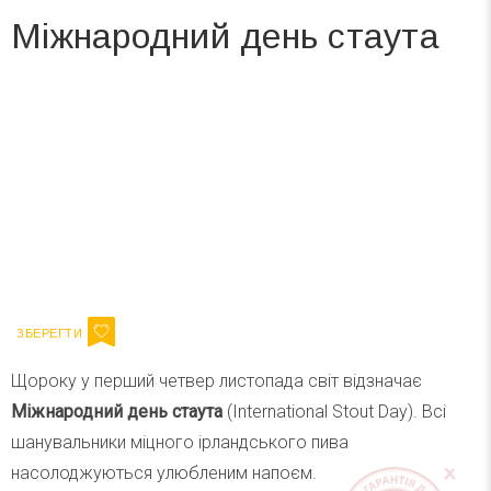
Міжнародний день стаута
Вже 6 років DAY TODAY складає для вас «
Список свят на день
». Підписуйтесь на щоденну розсилку
зручним для вас способом.
Телеграм
Інстаграм
Ваш імейл
Підписатися
Email
Щороку у перший четвер листопада світ відзначає
Міжнародний день стаута
(International Stout Day). Всі
шанувальники міцного ірландського пива
насолоджуються улюбленим напоєм.