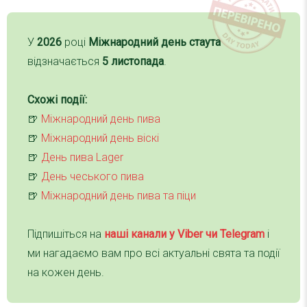
У
2026
році
Міжнародний день стаута
відзначається
5 листопада
.
Схожі події:
🍺
Міжнародний день пива
🍺
Міжнародний день віскі
🍺
День пива Lager
🍺
День чеського пива
🍺
Міжнародний день пива та піци
Підпишіться на
наші канали у Viber чи Telegra
m
і
ми нагадаємо вам про всі актуальні свята та події
на кожен день.