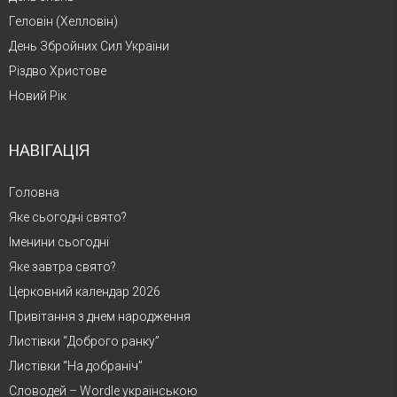
Геловін (Хелловін)
День Збройних Сил України
Різдво Христове
Новий Рік
НАВІГАЦІЯ
Головна
Яке сьогодні свято?
Іменини сьогодні
Яке завтра свято?
Церковний календар 2026
Привітання з днем народження
Листівки “Доброго ранку”
Листівки “На добраніч”
Словодей – Wordle українською