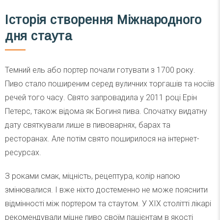
Історія створення Міжнародного
дня стаута
Темний ель або портер почали готувати з 1700 року.
Пиво стало поширеним серед вуличних торгашів та носіїв
речей того часу. Свято запровадила у 2011 році Ерін
Петерс, також відома як Богиня пива. Спочатку видатну
дату святкували лише в пивоварнях, барах та
ресторанах. Але потім свято поширилося на інтернет-
ресурсах.
З роками смак, міцність, рецептура, колір напою
змінювалися. І вже ніхто достеменно не може пояснити
відмінності між портером та стаутом. У XIX столітті лікарі
рекомендували міцне пиво своїм пацієнтам в якості