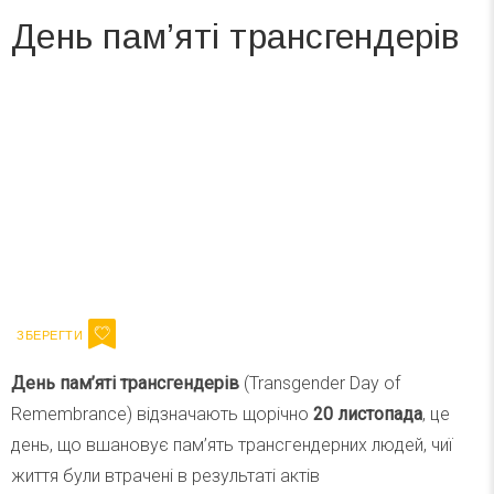
День пам’яті трансгендерів
Вже 6 років DAY TODAY складає для вас «
Список свят на день
». Підписуйтесь на щоденну розсилку
зручним для вас способом.
Телеграм
Інстаграм
Ваш імейл
Підписатися
Email
День пам’яті трансгендерів
(Transgender Day of
Remembrance) відзначають щорічно
20 листопада
, це
день, що вшановує пам’ять трансгендерних людей, чиї
життя були втрачені в результаті актів