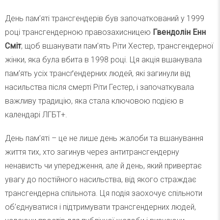
День пам’яті трансгендерів був започаткований у 1999
році трансгендерною правозахисницею
Гвендолін Енн
Сміт
, щоб вшанувати пам’ять Ріти Хестер, трансгендерної
жінки, яка була вбита в 1998 році. Ця акція вшанувала
пам’ять усіх трансґендерних людей, які загинули від
насильства після смерті Ріти Гестер, і започаткувала
важливу традицію, яка стала ключовою подією в
календарі ЛГБТ+.
День пам’яті – це не лише день жалоби та вшанування
життя тих, хто загинув через антитрансгендерну
ненависть чи упередження, але й день, який привертає
увагу до постійного насильства, від якого страждає
трансгендерна спільнота. Ця подія заохочує спільноти
об’єднуватися і підтримувати трансгендерних людей,