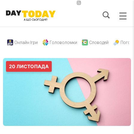
Онлайн Ігри
Головоломки
Словодей
Погод