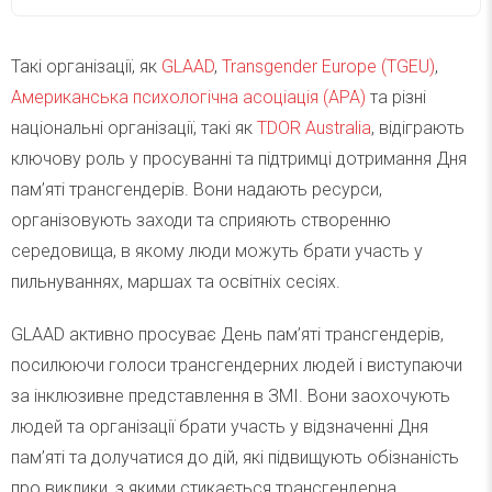
Такі організації, як
GLAAD
,
Transgender Europe (TGEU)
,
Американська психологічна асоціація (APA)
та різні
національні організації, такі як
TDOR Australia
, відіграють
ключову роль у просуванні та підтримці дотримання Дня
пам’яті трансгендерів. Вони надають ресурси,
організовують заходи та сприяють створенню
середовища, в якому люди можуть брати участь у
пильнуваннях, маршах та освітніх сесіях.
GLAAD активно просуває День пам’яті трансгендерів,
посилюючи голоси трансгендерних людей і виступаючи
за інклюзивне представлення в ЗМІ. Вони заохочують
людей та організації брати участь у відзначенні Дня
пам’яті та долучатися до дій, які підвищують обізнаність
про виклики, з якими стикається трансгендерна