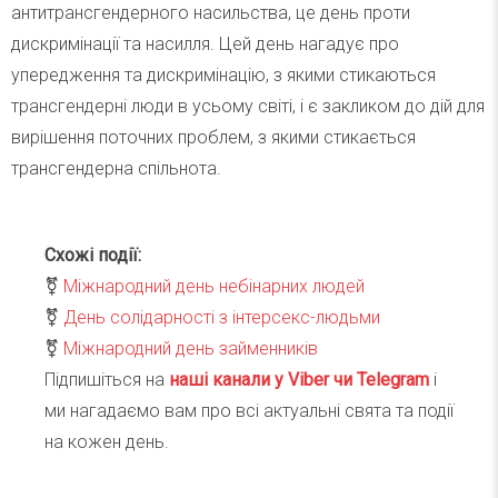
антитрансгендерного насильства, це день проти
дискримінації та насилля. Цей день нагадує про
упередження та дискримінацію, з якими стикаються
трансгендерні люди в усьому світі, і є закликом до дій для
вирішення поточних проблем, з якими стикається
трансгендерна спільнота.
Схожі події:
⚧
Міжнародний день небінарних людей
⚧
День солідарності з інтерсекс-людьми
⚧
Міжнародний день займенників
Підпишіться на
наші канали у Viber чи Telegra
m
і
ми нагадаємо вам про всі актуальні свята та події
на кожен день.