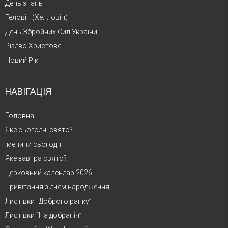
День знань
Геловін (Хелловін)
День Збройних Сил України
Різдво Христове
Новий Рік
НАВІГАЦІЯ
Головна
Яке сьогодні свято?
Іменини сьогодні
Яке завтра свято?
Церковний календар 2026
Привітання з днем народження
Листівки “Доброго ранку”
Листівки “На добраніч”