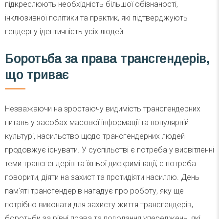
підкреслюють необхідність більшої обізнаності,
інклюзивної політики та практик, які підтверджують
гендерну ідентичність усіх людей.
Боротьба за права трансгендерів,
що триває
Незважаючи на зростаючу видимість трансгендерних
питань у засобах масової інформації та популярній
культурі, насильство щодо трансгендерних людей
продовжує існувати. У суспільстві є потреба у висвітленні
теми трансгендерів та їхньої дискримінації, є потреба
говорити, діяти на захист та протидіяти насиллю. День
пам’яті трансгендерів нагадує про роботу, яку ще
потрібно виконати для захисту життя трансгендерів,
боротьби за рівні права та подолання упереджень, які