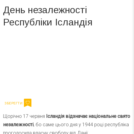
День незалежності
Республіки Ісландія
Вже 6 років DAY TODAY складає для вас «
Список свят на день
». Підписуйтесь на щоденну розсилку
зручним для вас способом.
Телеграм
Інстаграм
Ваш імейл
Підписатися
Email
Щорічно 17 червня
Ісландія відзначає національне свято
незалежності
, бо саме цього дня у 1944 році республіка
проголосила власну свободу від Данії.