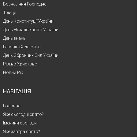
Вознесіння Господнє
Трійця
День Конституції України
День Незалежності України
День знань
Геловін (Хелловін)
День Збройних Сил України
Різдво Христове
Новий Рік
НАВІГАЦІЯ
Головна
Яке сьогодні свято?
Іменини сьогодні
Яке завтра свято?