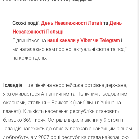
Схожі події:
День Незалежності Латвії
та
День
Незалежності Польщі
Підпишіться на
наші канали у Viber чи Telegra
m
і
ми нагадаємо вам про всі актуальні свята та події
на кожен день.
Ісландія
– це північна європейська острівна держава,
яка омивається Атлантичним та Північним Льодовитим
океанами, столиця – Рейк’явік (найбільш північна на
планеті). Кількість населення республіки становить
близько 369 тисяч. Острів відкрили вікінги у 9 столітті.
Ісландія належить до списку держав з найвищим рівнем
добробуту, а у 2007 році республіка стала найкращою