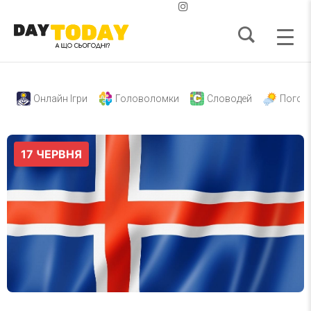
Онлайн Ігри
Головоломки
Словодей
Погод