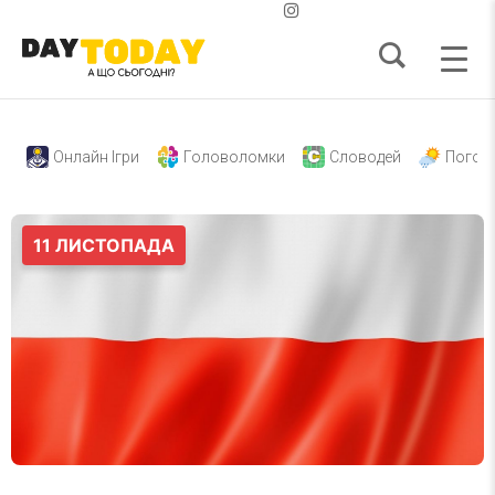
Онлайн Ігри
Головоломки
Словодей
Погод