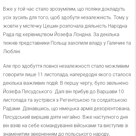
Вже у той час стало зрозумілим, що поляки докладуть
усіх зусиль для того, щоб здобути незалежність. Тому у
жовтні у містечку Цешин розпочала діяльність Народна
Рада під керівництвом Йозефа Лондіна. За декілька
тижнів представники Польщі захопили владу у Галичині та
Любліні.
Але про здобуття повної незалежності стало можливим
говорити лише 11 листопада, напередодні якого сталося
декілька важливих подій. В першу чергу, було звільнено
Йозефа Пілсудського. Далі він прибув до Варшави 10
листопада та зустрівся з Регентською та солдатською
Радами. Дізнавшись, що німецька армія дезорієнтована,
Пілсудський вирішив діяти негайно. Вже наступного дня
він взяв на себе командування військами та виступив зі
знаменитим зверненням до польського народу,