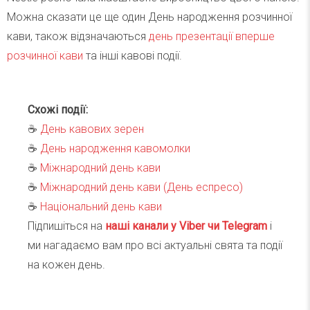
Можна сказати це ще один День народження розчинної
кави, також відзначаються
день презентації вперше
розчинної кави
та інші кавові події.
Схожі події:
☕️
День кавових зерен
☕️
День народження кавомолки
☕️
Міжнародний день кави
☕️
Міжнародний день кави (День еспресо)
☕️
Національний день кави
Підпишіться на
наші канали у Viber чи Telegra
m
і
ми нагадаємо вам про всі актуальні свята та події
на кожен день.