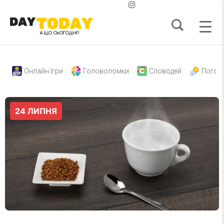
Онлайн Ігри
Головоломки
Словодей
Погод