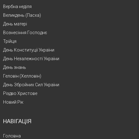
Вербна неділя
Великдень (Пасха)
День матері
Вознесіння Господнє
Трійця
День Конституції України
День Незалежності України
День знань
Геловін (Хелловін)
День Збройних Сил України
Різдво Христове
Новий Рік
НАВІГАЦІЯ
Головна