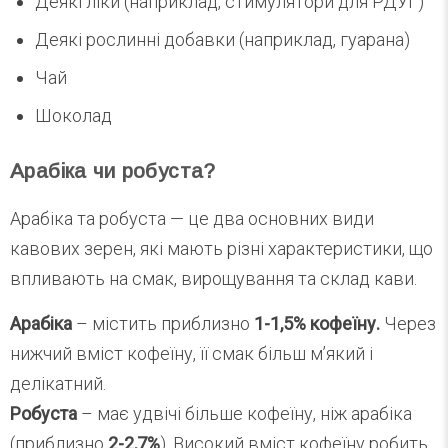
Деякі ліки (наприклад, стимулятори для РДУГ)
Деякі рослинні добавки (наприклад, гуарана)
Чай
Шоколад
Арабіка чи робуста?
Арабіка та робуста — це два основних види
кавових зерен, які мають різні характеристики, що
впливають на смак, вирощування та склад кави.
Арабіка
– містить приблизно
1-1,5% кофеїну.
Через
нижчий вміст кофеїну, її смак більш м’який і
делікатний.
Робуста
– має удвічі більше кофеїну, ніж арабіка
(приблизно
2-2,7%
). Високий вміст кофеїну робить