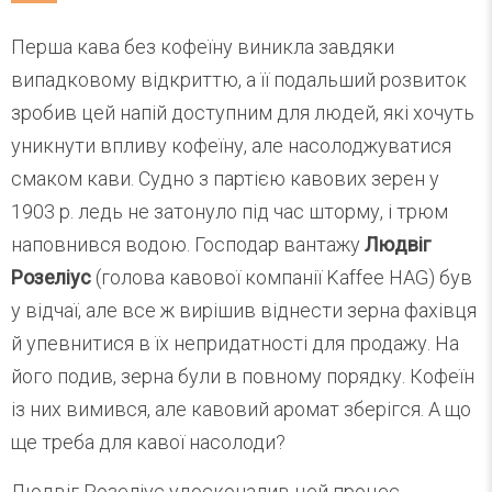
Перша кава без кофеїну виникла завдяки
випадковому відкриттю, а її подальший розвиток
зробив цей напій доступним для людей, які хочуть
уникнути впливу кофеїну, але насолоджуватися
смаком кави. Судно з партією кавових зерен у
1903 р. ледь не затонуло під час шторму, і трюм
наповнився водою. Господар вантажу
Людвіг
Розеліус
(голова кавової компанії Kaffee HAG) був
у відчаї, але все ж вирішив віднести зерна фахівця
й упевнитися в їх непридатності для продажу. На
його подив, зерна були в повному порядку. Кофеїн
із них вимився, але кавовий аромат зберігся. А що
ще треба для кавої насолоди?
Людвіг Розеліус удосконалив цей процес,