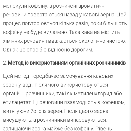
молекули кофеїну, а розчинені ароматичні
речовини повертаються назад у кавові зерна. Цей
процес повторюється кілька разів, поки більшість
кофеїну не буде видалено. Така кава не містить
хімічних речовин і вважається екологічно чистою.
Однак це спосіб є відносно дорогим.
2.
Метод із використанням органічних розчинників
Цей метод передбачає замочування кавових
зерен у воді, після чого використовуються
органічні розчинники, такі як метиленхлорид або
етилацетат. Ці речовини взаємодіють з кофеїном,
витягуючи його із зерен. Після цього зерна
висушують, а розчинники випаровуються,
залишаючи зерна майже без кофеїну. Рівень