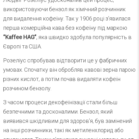
використовуючи бензол як хімічний розчинник
для видалення кофеїну. Так у 1906 році з’явилася
перша комерційна кава без кофеїну під маркою
“Kaffee HAG”
, яка швидко здобула популярність в
Європі та США.
Розеліус спробував відтворити це у фабричних
умовах. Спочатку він обробляв кавові зерна парою
різних кислот, а потім почав видаляти кофеїн
розчином бензолу.
З часом процеси декофеїнізації стали більш
безпечними та досконалими. Бензол, який
виявився шкідливим для здоров’я, був замінений
на інші розчинники, такі як метиленхлорид або