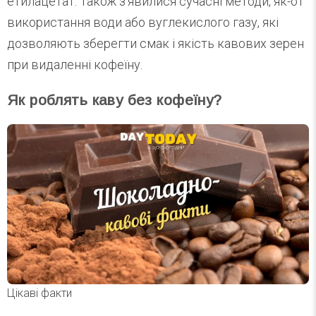
етилацетат. Також з’явилися сучасні методи, як-от
використання води або вуглекислого газу, які
дозволяють зберегти смак і якість кавових зерен
при видаленні кофеїну.
Як роблять каву без кофеїну?
Цікаві факти