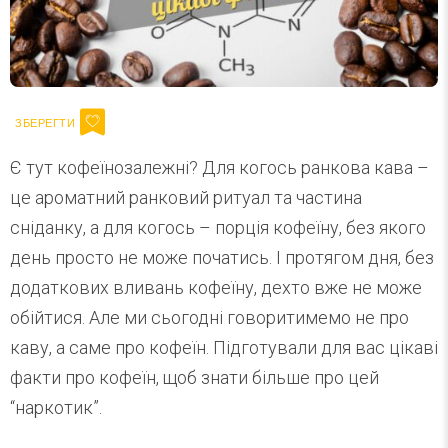
Є тут кофеїнозалежні? Для когось ранкова кава –
це ароматний ранковий ритуал та частина
сніданку, а для когось – порція кофеїну, без якого
день просто не може початись. І протягом дня, без
додаткових вливань кофеїну, дехто вже не може
обійтися. Але ми сьогодні говоритимемо не про
каву, а саме про кофеїн. Підготували для вас цікаві
факти про кофеїн, щоб знати більше про цей
“наркотик”.