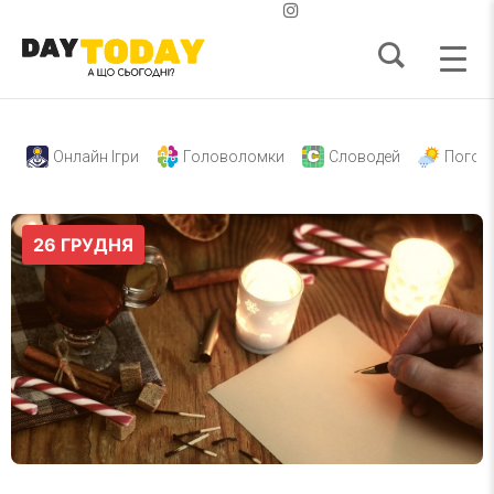
Онлайн Ігри
Головоломки
Словодей
Погод