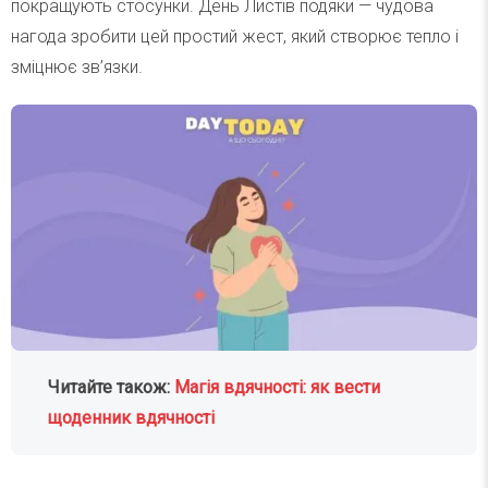
покращують стосунки. День Листів подяки — чудова
нагода зробити цей простий жест, який створює тепло і
зміцнює зв’язки.
Читайте також:
Магія вдячності: як вести
щоденник вдячності