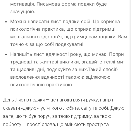
мотивація. Письмова форма подяки буде
значущою.
Можна написати лист подяки собі. Це корисна
психологічна практика, що сприяє підтримці
ментального здоровʼя, підтримці самооцінки. Вам
точно є за що собі подякувати!
Напишіть лист вдячності року, що минає. Попри
труднощі та життєві виклики, згадайте теплі миті
та щасливі дні, подякуйте за них.Такий спосіб
висловлення вдячності також є зціляючою
психологічною практикою.
День Листів подяки — це нагода взяти ручку, папір і
сказати «дякую», усім, кого любите, світу та собі. Дякую
за те, що ти був поруч, за твою підтримку, за твою
доброту — прості слова, що змінюють простір та