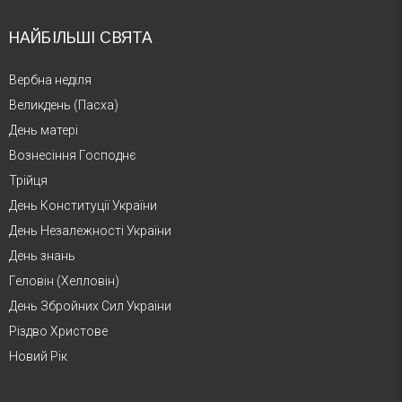
НАЙБІЛЬШІ СВЯТА
Вербна неділя
Великдень (Пасха)
День матері
Вознесіння Господнє
Трійця
День Конституції України
День Незалежності України
День знань
Геловін (Хелловін)
День Збройних Сил України
Різдво Христове
Новий Рік