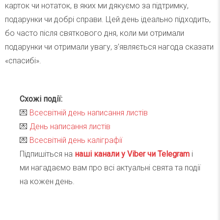
карток чи нотаток, в яких ми дякуємо за підтримку,
подарунки чи добрі справи. Цей день ідеально підходить,
бо часто після святкового дня, коли ми отримали
подарунки чи отримали увагу, з’являється нагода сказати
«спасибі».
Схожі події:
💌
Всесвітній день написання листів
💌
День написання листів
💌
Всесвітній день каліграфії
Підпишіться на
наші канали у Viber чи Telegra
m
і
ми нагадаємо вам про всі актуальні свята та події
на кожен день.