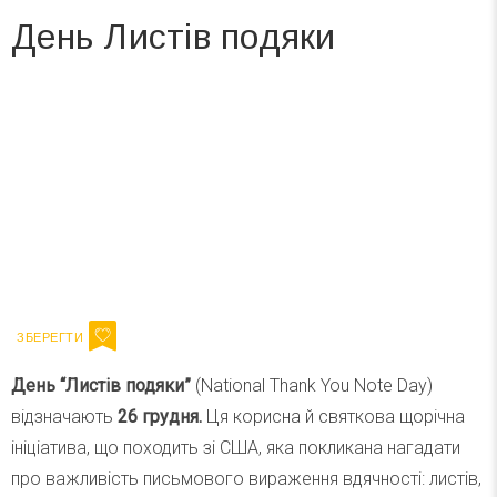
День Листів подяки
Вже 6 років DAY TODAY складає для вас «
Список свят на день
». Підписуйтесь на щоденну розсилку
зручним для вас способом.
Телеграм
Інстаграм
Ваш імейл
Підписатися
Email
День “Листів подяки”
(National Thank You Note Day)
відзначають
26 грудня.
Ця корисна й святкова щорічна
ініціатива, що походить зі США, яка покликана нагадати
про важливість письмового вираження вдячності: листів,