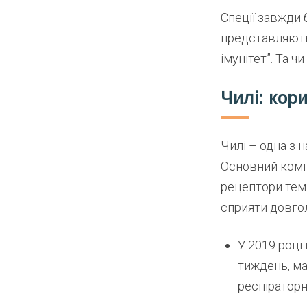
Спеції завжди 
представляють 
імунітет”. Та ч
Чилі: кор
Чилі – одна з 
Основний ком
рецептори темп
сприяти довго
У 2019 році 
тиждень, ма
респіраторн