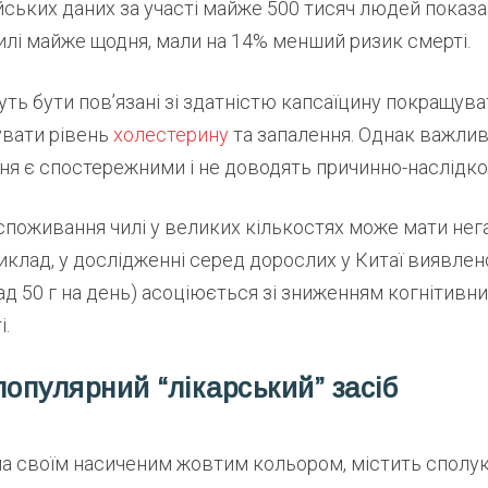
йських даних за участі майже 500 тисяч людей показав,
лі майже щодня, мали на 14% менший ризик смерті.
ть бути пов’язані зі здатністю капсаїцину покращува
увати рівень
холестерину
та запалення. Однак важлив
ня є спостережними і не доводять причинно-наслідко
 споживання чилі у великих кількостях може мати нег
иклад, у дослідженні серед дорослих у Китаї виявлен
д 50 г на день) асоціюється зі зниженням когнітивни
і.
популярний “лікарський” засіб
ма своїм насиченим жовтим кольором, містить сполу