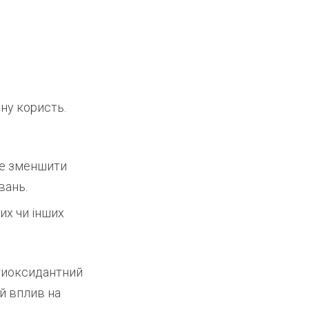
ну користь.
же зменшити
вань.
их чи інших
нтиоксидантний
й вплив на