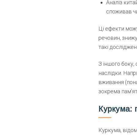
Аналіз кита
споживав чи
Ці ефекти можу
речовин, зниж
такі досліджен
З іншого боку,
наслідки. Напр
вживання (пона
зокрема пам’ят
Куркума: 
Куркума, відо