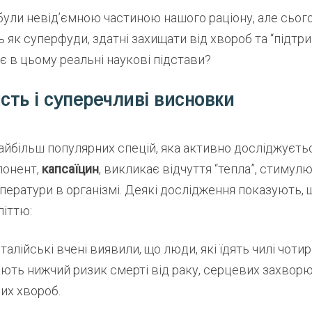
були невід’ємною частиною нашого раціону, але сьогод
як суперфуди, здатні захищати від хвороб та “підтр
и є в цьому реальні наукові підстави?
исть і суперечливі висновки
найбільш популярних спецій, яка активно досліджуєть
понент,
капсаїцин
, викликає відчуття “тепла”, стиму
ератури в організмі. Деякі дослідження показують, 
літтю:
італійські вчені виявили, що люди, які їдять чилі чоти
ють нижчий ризик смерті від раку, серцевих захворю
их хвороб.