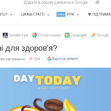
Додати в обрані джерела в Google
ЯТО?
ЦІКАВІ СТАТТІ
ІГРИ
ПІДТРИМА
нове
Онлайн Ігри
Головоломки
Словодей
Погода
ні для здоров’я?
Додати до джерел
ове харчування
234