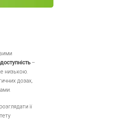
овими
одоступність
–
же низькою.
ичних дозах,
тами.
розглядати її
итету