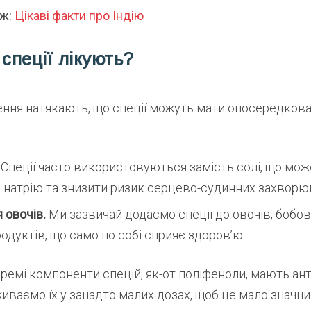
ож:
Цікаві факти про Індію
 спеції лікують?
ення натякають, що спеції можуть мати опосередкова
Спеції часто використовуються замість солі, що мо
 натрію та знизити ризик серцево-судинних захворю
 овочів.
Ми зазвичай додаємо спеції до овочів, бобов
одуктів, що само по собі сприяє здоров’ю.
кремі компоненти спецій, як-от поліфеноли, мають а
иваємо їх у занадто малих дозах, щоб це мало значни