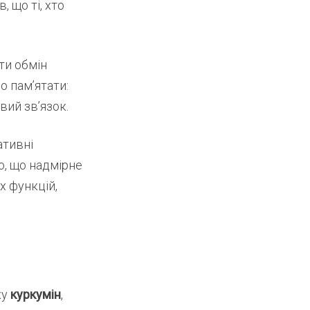
 що ті, хто
ти обмін
о пам’ятати:
вий зв’язок.
ативні
о, що надмірне
х функцій,
ку
куркумін
,