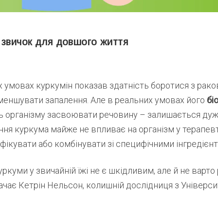
 звичок для довшого життя
х умовах куркумін показав здатність боротися з рак
зменшувати запалення. Але в реальних умовах його
бі
ть організму засвоювати речовину – залишається ду
ня куркума майже не впливає на організм у терапевт
ифікувати або комбінувати зі специфічними інгредієн
ркуми у звичайній їжі не є шкідливим, але й не варто 
значає Кетрін Нельсон, колишній дослідниця з Універс