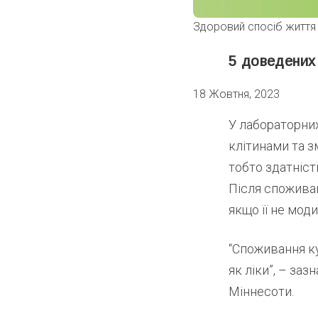
Здоровий спосіб життя
5 доведених
18 Жовтня, 2023
У лабораторни
клітинами та 
тобто здатніс
Після споживан
якщо її не мод
“Споживання ку
як ліки”, – за
Міннесоти.