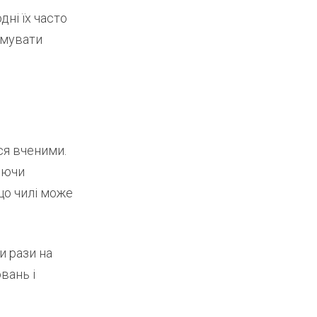
ні їх часто
имувати
ся вченими.
люючи
що чилі може
ри рази на
вань і