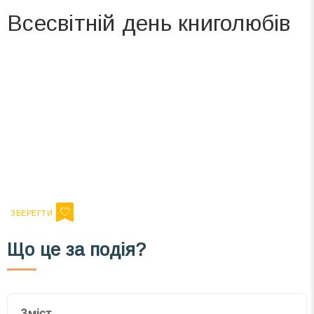
Всесвітній день книголюбів
Вже 6 років DAY TODAY складає для вас «
Список свят на день
». Підписуйтесь на щоденну розсилку
зручним для вас способом.
Телеграм
Інстаграм
Ваш імейл
Підписатися
Email
Що це за подія?
Зміст