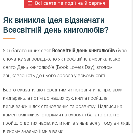
Всі свята та події на 9 серпня
Як виникла ідея відзначати
Всесвітній день книголюбів?
Як і багато інших свят
Всесвітній день книголюбів
було
спочатку запроваджено як неофіційне американське
свято День книголюбів (Book Lovers Day), згодом
зацікавленість до нього зросла у всьому світі.
Варто сказати, що перед тим як потрапити на прилавки
книгарень, а потім до наших рук, книга пройшла
величезний шлях становлення та розвитку. Надписи на
камені змінилися історіями на сувоях і багато століть
пройшло до тих часів, коли книга з’явилася у тому вигляді,
в якому знаємо її ми з вами.