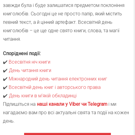
завжди була і буде залишатися предметом поклоніння
книголюбів. Сьогодні це не просто папір, який містить
певний текст, а й цінний артефакт. Всесвітній день
книголюбів – це ще одне свято книги, слова, та магії
читання.
Споріднені події:
✔️
Всесвітня ніч книги
✔️
День читання книги
✔️
Міжнародний день читання електронних книг
✔️
Всесвітній день книг і авторського права
✔️
День книги в м’якій обкладинці
Підпишіться на
наші канали у Viber чи Telegra
m
і ми
нагадаємо вам про всі актуальні свята та події на кожен
день.