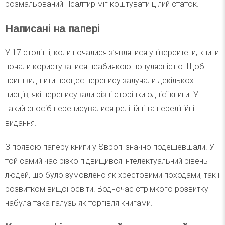
розмальований Псалтир міг коштувати цілий статок.
Написані на папері
У 17 столітті, коли почалися з’являтися університети, книги
почали користуватися неабиякою популярністю. Щоб
пришвидшити процес перепису залучали декількох
писців, які переписували різні сторінки однієї книги. У
такий спосіб переписувалися релігійні та нерелігійні
видання.
З появою паперу книги у Європі значно подешевшали. У
той самий час різко підвищився інтелектуальний рівень
людей, що було зумовлено як хрестовими походами, так і
розвитком вищої освіти. Водночас стрімкого розвитку
набула така галузь як торгівля книгами.