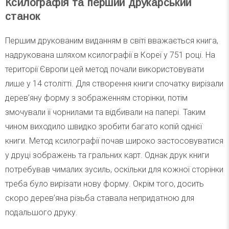
Ксилографія та перший друкарський
станок
Першим друкованим виданням в світі вважається книга,
надрукована шляхом ксилографії в Кореї у 751 році. На
території Європи цей метод почали використовувати
лише у 14 столітті. Для створення книги спочатку вирізали
дерев’яну форму з зображенням сторінки, потім
змочували її чорнилами та відбивали на папері. Таким
чином виходило швидко зробити багато копій однієї
книги. Метод ксилографії почав широко застосовуватися
у друці зображень та гральних карт. Однак друк книги
потребував чималих зусиль, оскільки для кожної сторінки
треба було вирізати нову форму. Окрім того, досить
скоро дерев’яна різьба ставала непридатною для
подальшого друку.