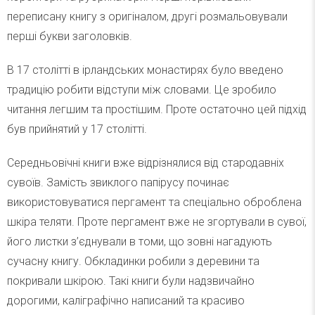
переписану книгу з оригіналом, другі розмальовували
перші букви заголовків.
В 17 столітті в ірландських монастирях було введено
традицію робити відступи між словами. Це зробило
читання легшим та простішим. Проте остаточно цей підхід
був прийнятий у 17 столітті.
Середньовічні книги вже відрізнялися від стародавніх
сувоїв. Замість звиклого папірусу починає
використовуватися пергамент та спеціально оброблена
шкіра теляти. Проте пергамент вже не згортували в сувої,
його листки з’єднували в томи, що зовні нагадують
сучасну книгу. Обкладинки робили з деревини та
покривали шкірою. Такі книги були надзвичайно
дорогими, каліграфічно написаний та красиво