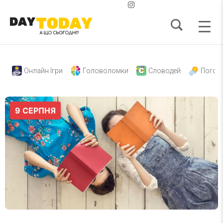
Онлайн Ігри
Головоломки
Словодей
Погод