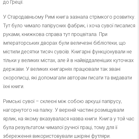
до Греції.
У Стародавньому Римі книга зазнала стрімкого розвитку.
Тут було чимало папірусних фабрик, і хоча сувої писалися
руками, книжкова справа тут процвітала. При
імператорських дворах були величезні бібліотеки, що
містили десятки тисяч сувоїв. Книгарні функціонували не
тільки у великих містах, але й в найвіддаленіших куточках
держави. У великих книгарнях працювали так звані
скорописці, які допомагали авторам писати та видавати
їхні книги.
Римські сувої – склеєні між собою аркуші папірусу,
нагорнутого на палку. У верхній частині розміщували
ярлик, на якому вказувалася назва книги. Книга у той час
була результатом чималої ручної праці, тому для її
збереження використовували шкіряні футляри.