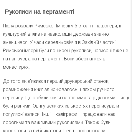
Рукописи на пергаменті
Після розвалу Римської Імперії у 5 столітті нашої ери, її
культурний вплив на навколишні держави значно
зменшився. У часи середньовіччя в Західній частині
Римської імперії були поширені рукописи, написані вже не
на папірусі, а на пергаменті. Вони зберігалися в
монастирях.
До того як з’явився перший друкарський станок,
розмноження книг здійснювалось шляхом ручного
перепису. Це робили книги вартісними та рідкісними. Писці
були різними. Одні у великих кількостях переписували
популярні записи. Інші – каліграфи – працювали над
дорогими та важливими рукописами. Також були
коректори та рубрикатори. Перші порівнювали