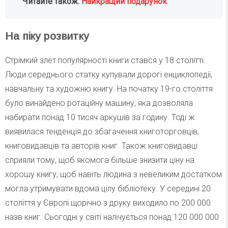
Читайте також:
Найкращий подарунок
На піку розвитку
Стрімкий злет популярності книги стався у 18 столітті.
Люди середнього статку купували дорогі енциклопедії,
навчальну та художню книгу. На початку 19-го століття
було винайдено ротаційну машину, яка дозволяла
набирати понад 10 тисяч аркушів за годину. Тоді ж
виявилася тенденція до збагачення книготорговців,
книговидавців та авторів книг. Також книговидавці
сприяли тому, щоб якомога більше знизити ціну на
хорошу книгу, щоб навіть людина з невеликим достатком
могла утримувати вдома цілу бібліотеку. У середині 20
століття у Європі щорічно з друку виходило по 200 000
назв книг. Сьогодні у світі налічується понад 120 000 000