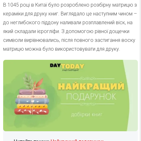
В 1045 році в Китаї було розроблено розбірну матрицю з
кераміки для друку книг. Виглядало це наступним чином –
до неглибокого піддону наливали розплавлений віск, на
який складали ієрогліфи. З допомогою рівної дощечки
символи вирівнювались, після повного застигання воску
матрицю можна було використовувати для друку.