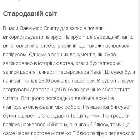
Стародавній світ
В часи Давнього Єгипту для записів почали
використовувати папірус. Папірус – це своєрідний папір,
виготовлений зі стебел рослини, що також називалася
папірусом. Одними з перших документів, які було
зафіксовано в історії людства, стали бухгалтерські
записи царя 5-ї династії Нефериркара Какаї. Ці сувої були
написані понад 2300 років до нашої ери. В сувої папіруси
згортували для того, щоб їх було зручніше зберігати та
читати. Для цього попередньо декілька аркушів
(папірусів) склеювали між собою. Пізніше подібні сувої
були поширені в Стародавніх Греції та Римі. По-грецьки
папірус називався «бібліон», а книга «бібліос», тому що
саме через портове містечко Бібліос папірус перевозили