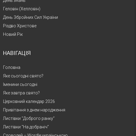
День знань
Геловін (Хелловін)
День Збройних Сил України
Різдво Христове
Новий Рік
НАВІГАЦІЯ
Головна
Яке сьогодні свято?
Іменини сьогодні
Яке завтра свято?
Церковний календар 2026
Привітання з днем народження
Листівки “Доброго ранку”
Листівки “На добраніч”
Словодей – Wordle українською