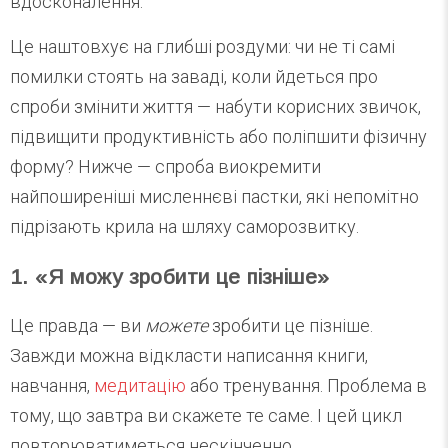
вдосконалення.
Це наштовхує на глибші роздуми: чи не ті самі
помилки стоять на заваді, коли йдеться про
спроби змінити життя — набути корисних звичок,
підвищити продуктивність або поліпшити фізичну
форму? Нижче — спроба виокремити
найпоширеніші мисленнєві пастки, які непомітно
підрізають крила на шляху саморозвитку.
1. «Я можу зробити це пізніше»
Це правда — ви
можете
зробити це пізніше.
Завжди можна відкласти написання книги,
навчання,
медитацію
або тренування. Проблема в
тому, що завтра ви скажете те саме. І цей цикл
повторюватиметься нескінченно.