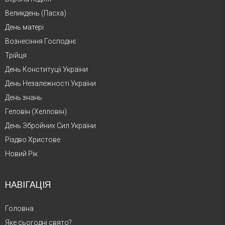
Великдень (Пасха)
День матері
Вознесіння Господнє
Трійця
День Конституції України
День Незалежності України
День знань
Геловін (Хелловін)
День Збройних Сил України
Різдво Христове
Новий Рік
НАВІГАЦІЯ
Головна
Яке сьогодні свято?