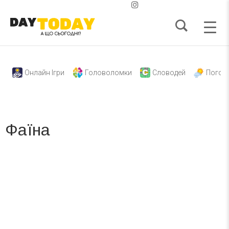
Онлайн Ігри
Головоломки
Словодей
Погод
Фаїна
Вже 6 років DAY TODAY складає для вас «
Список свят на день
». Підписуйтесь на щоденну розсилку
зручним для вас способом.
Телеграм
Інстаграм