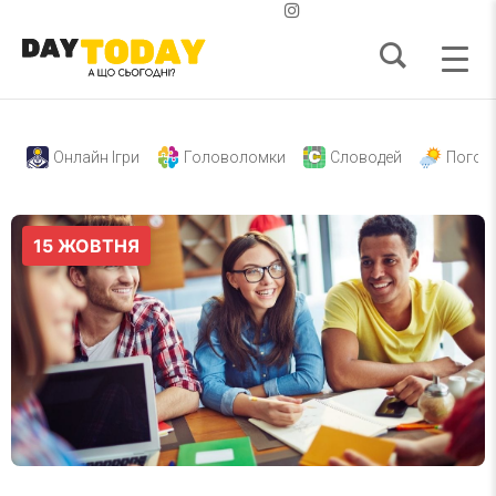
Онлайн Ігри
Головоломки
Словодей
Погод