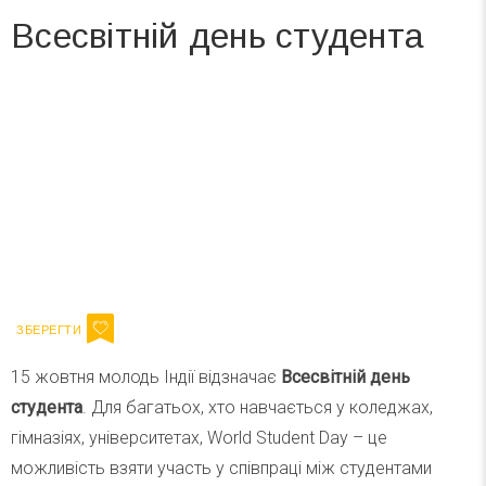
Всесвітній день студента
Вже 6 років DAY TODAY складає для вас «
Список свят на день
». Підписуйтесь на щоденну розсилку
зручним для вас способом.
Телеграм
Інстаграм
Ваш імейл
Підписатися
Email
15 жовтня молодь Індії відзначає
Всесвітній день
студента
. Для багатьох, хто навчається у коледжах,
гімназіях, університетах, World Student Day – це
можливість взяти участь у співпраці між студентами