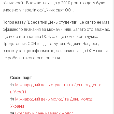
різних країн. Вважається, що у 2010 році цю дату було
внесено у перелік офіційних свят ООН.
Попри назву “Всесвітній День студентів”, це свято не має
офіційного визнання за межами Індії. Багато хто вважає,
що його встановила ООН, але це помилкова думка.
Представник ООН в Індії та Бутані, Раджив Чандран,
спростував цю інформацію, зазначивши, що ООН ніколи
не робила такого оголошення.
Схожі події:
👫
Міжнародний день студента та День студента
в Україні
👫
Міжнародний день молоді та День молоді
України
👫
Всесвітній день навичок молоді