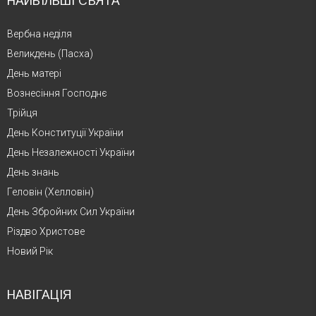
НАЙБІЛЬШІ СВЯТА
Вербна неділя
Великдень (Пасха)
День матері
Вознесіння Господнє
Трійця
День Конституції України
День Незалежності України
День знань
Геловін (Хелловін)
День Збройних Сил України
Різдво Христове
Новий Рік
НАВІГАЦІЯ