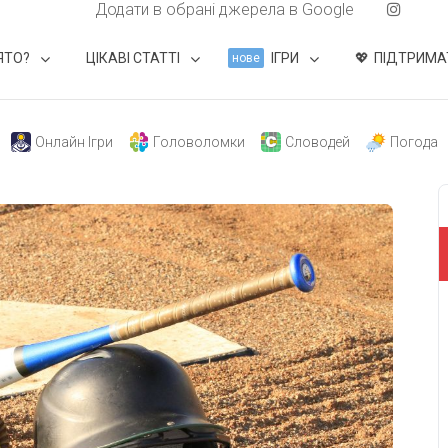
Додати в обрані джерела в Google
ЯТО?
ЦІКАВІ СТАТТІ
ІГРИ
ПІДТРИМА
нове
Онлайн Ігри
Головоломки
Словодей
Погода