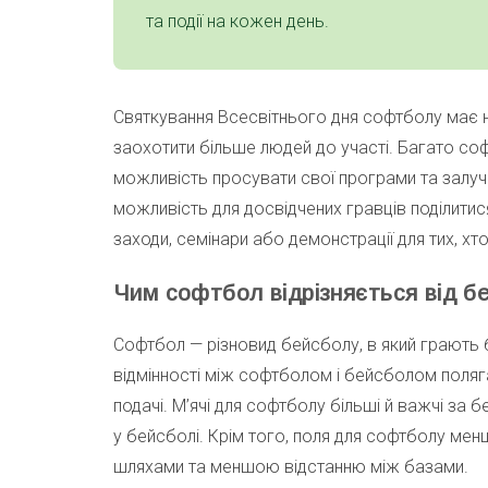
та події на кожен день.
Святкування Всесвітнього дня софтболу має на
заохотити більше людей до участі. Багато со
можливість просувати свої програми та залуча
можливість для досвідчених гравців поділити
заходи, семінари або демонстрації для тих, хто
Чим софтбол відрізняється від б
Софтбол — різновид бейсболу, в який грають 
відмінності між софтболом і бейсболом полягаю
подачі. М’ячі для софтболу більші й важчі за бе
у бейсболі. Крім того, поля для софтболу мен
шляхами та меншою відстанню між базами.