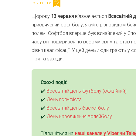
Щороку
13 червня
відзначається
Всесвітній 
присвячений софтболу, який є різновидом бейс
полем. Софтбол вперше був винайдений у Сполу
часу він поширився по всьому світу та став п
рівня кваліфікації. У цей день люди грають у 
ігри та заходи.
Схожі події:
✔️
Всесвітній день футболу (офіційний)
✔️
День гольфіста
✔️
Всесвітній день баскетболу
✔️
День народження волейболу
Підпишіться на
наші канали у Viber чи Tele