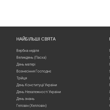
НАЙБІЛЬШІ СВЯТА
Вербна неділя
Великдень (Пасха)
День матері
Вознесіння Господнє
Трійця
День Конституції України
День Незалежності України
День знань
Геловін (Хелловін)