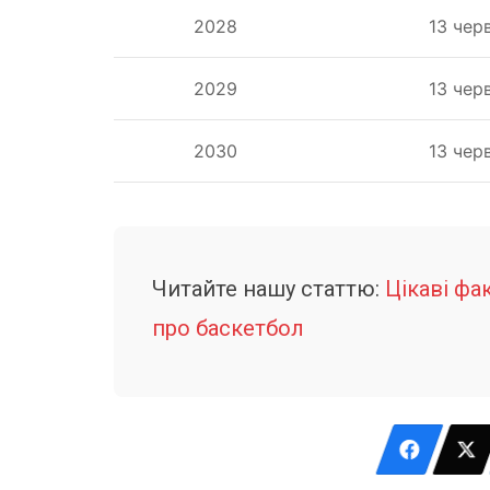
2028
13 чер
2029
13 чер
2030
13 чер
Читайте нашу статтю:
Цікаві фа
про баскетбол