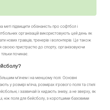
 меті підвищити обізнаність про софтбол і
фтбольних організацій використовують цей день як
ти нових гравців, тренерів і волонтерів. Це також
ся своєю пристрастю до спорту, організовуючи
 тільки починає.
ейсболу?
більшим м’ячем і на меншому полі. Основні
ть у розмірі м’яча, розмірах ігрового поля та стилі
йсбольні, і зазвичай їх кидають знизу, а не зверху, як
ші, ніж поля для бейсболу, з коротшими базовими