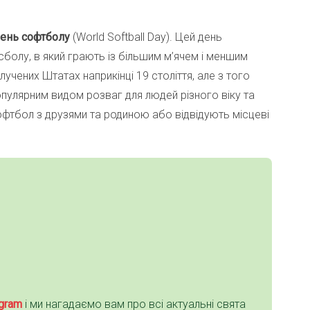
день софтболу
(World Softball Day). Цей день
болу, в який грають із більшим м’ячем і меншим
чених Штатах наприкінці 19 століття, але з того
опулярним видом розваг для людей різного віку та
софтбол з друзями та родиною або відвідують місцеві
gra
m
і ми нагадаємо вам про всі актуальні свята