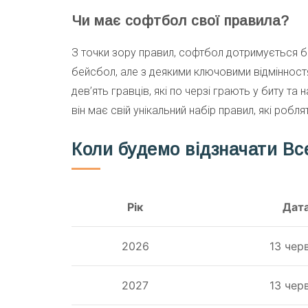
Чи має софтбол свої правила?
З точки зору правил, софтбол дотримується б
бейсбол, але з деякими ключовими відмінностя
дев’ять гравців, які по черзі грають у биту та
він має свій унікальний набір правил, які роб
Коли будемо відзначати Вс
Рік
Дат
2026
13 чер
2027
13 чер