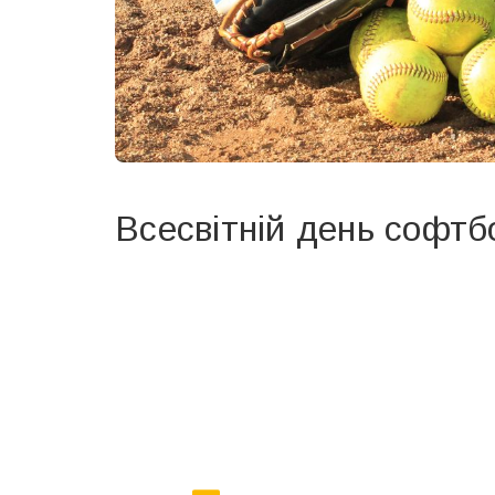
Всесвітній день софтб
Вже 6 років DAY TODAY складає для вас «
Список 
зручним для вас способом.
Телеграм
Інстаграм
Ваш імейл
Email