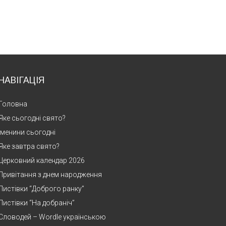
НАВІГАЦІЯ
Головна
Яке сьогодні свято?
Іменини сьогодні
Яке завтра свято?
Церковний календар 2026
Привітання з днем народження
Листівки “Доброго ранку”
Листівки “На добраніч”
Словодей – Wordle українською