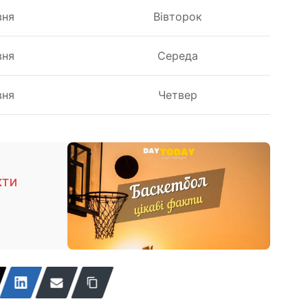
вня
Вівторок
вня
Середа
вня
Четвер
кти