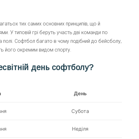
агатьох тих самих основних принципів, що й
ми. У типовій грі беруть участь дві команди по
 на полі. Софтбол багато в чому подібний до бейсболу,
лять його окремим видом спорту.
есвітній день софтболу?
а
День
вня
Субота
вня
Неділя