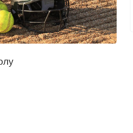
олу
свят на день
». Підписуйтесь на щоденну розсилку
Підписатися