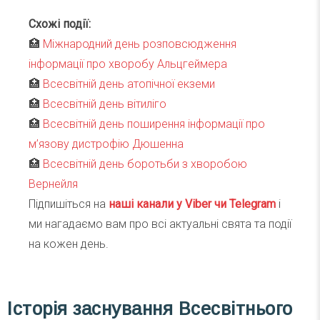
Схожі події:
🏥
Міжнародний день розповсюдження
інформації про хворобу Альцгеймера
🏥
Всесвітній день атопічної екземи
🏥
Всесвітній день вітиліго
🏥
Всесвітній день поширення інформації про
м’язову дистрофію Дюшенна
🏥
Всесвітній день боротьби з хворобою
Вернейля
Підпишіться на
наші канали у Viber чи Telegra
m
і
ми нагадаємо вам про всі актуальні свята та події
на кожен день.
Історія заснування Всесвітнього