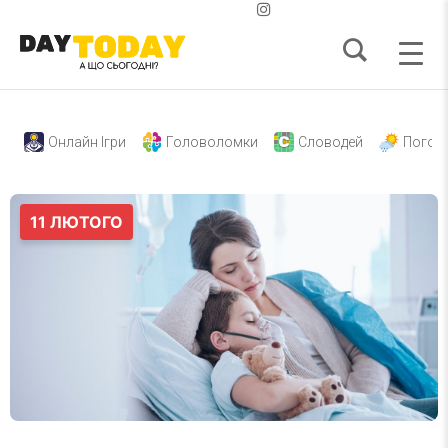
Онлайн Ігри
Головоломки
Словодей
Погод