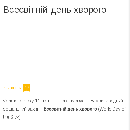
Всесвітній день хворого
Вже 6 років DAY TODAY складає для вас «
Список свят на день
». Підписуйтесь на щоденну розсилку
зручним для вас способом.
Телеграм
Інстаграм
Ваш імейл
Підписатися
Email
Кожного року 11 лютого організовується міжнародний
соціальний захід –
Всесвітній день хворого
(World Day of
the Sick).