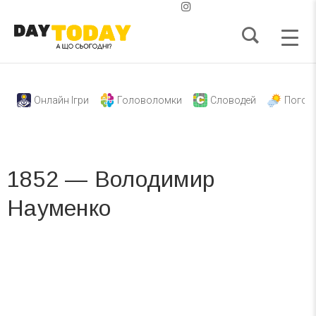
Онлайн Ігри
Головоломки
Словодей
Погод
1852 — Володимир
Науменко
Вже 6 років DAY TODAY складає для вас «
Список свят на день
». Підписуйтесь на щоденну розсилку
зручним для вас способом.
Телеграм
Інстаграм