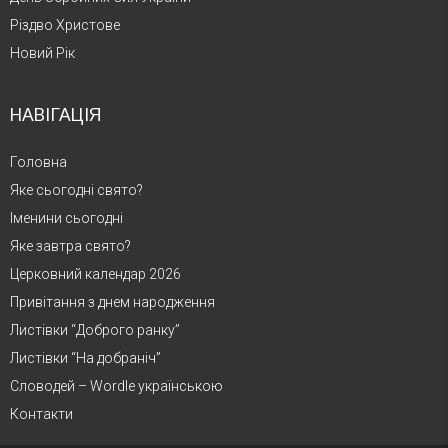
Різдво Христове
Новий Рік
НАВІГАЦІЯ
Головна
Яке сьогодні свято?
Іменини сьогодні
Яке завтра свято?
Церковний календар 2026
Привітання з днем народження
Листівки “Доброго ранку”
Листівки “На добраніч”
Словодей – Wordle українською
Контакти