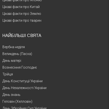
Цікаві факти про Японію
Цікаві факти про Китай
Цікаві факти про Землю
Цікаві факти про тварин
НАЙБІЛЬШІ СВЯТА
Вербна неділя
Великдень (Пасха)
День матері
Вознесіння Господнє
Трійця
День Конституції України
День Незалежності України
День знань
Геловін (Хелловін)
День Збройних Сил України