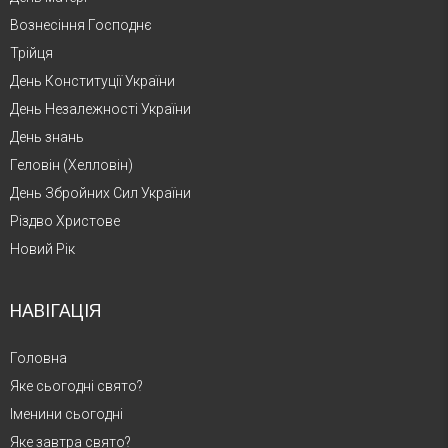
Вознесіння Господнє
Трійця
День Конституції України
День Незалежності України
День знань
Геловін (Хелловін)
День Збройних Сил України
Різдво Христове
Новий Рік
НАВІГАЦІЯ
Головна
Яке сьогодні свято?
Іменини сьогодні
Яке завтра свято?