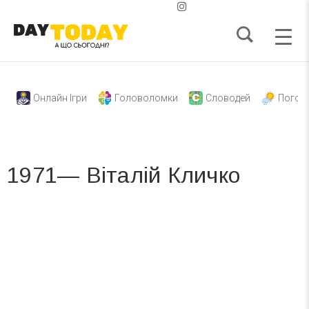
Онлайн Ігри
Головоломки
Словодей
Погод
1971— Віталій Кличко
Вже 6 років DAY TODAY складає для вас «
Список свят на день
». Підписуйтесь на щоденну розсилку
зручним для вас способом.
Телеграм
Інстаграм