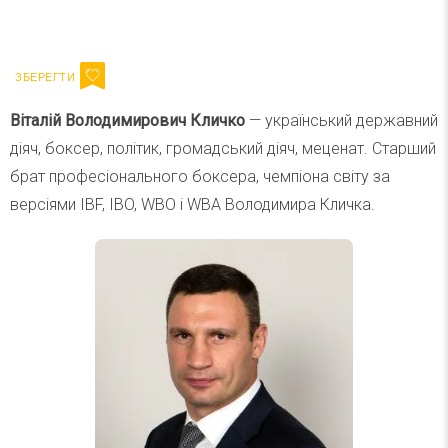
Ваш імейл
Підписатися
Email
Віталій Володимирович Кличко
— український державний
діяч, боксер, політик, громадський діяч, меценат. Старший
брат професіонального боксера, чемпіона світу за
версіями IBF, IBO, WBO і WBA Володимира Кличка.