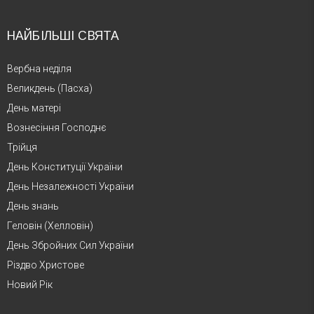
НАЙБІЛЬШІ СВЯТА
Вербна неділя
Великдень (Пасха)
День матері
Вознесіння Господнє
Трійця
День Конституції України
День Незалежності України
День знань
Геловін (Хелловін)
День Збройних Сил України
Різдво Христове
Новий Рік