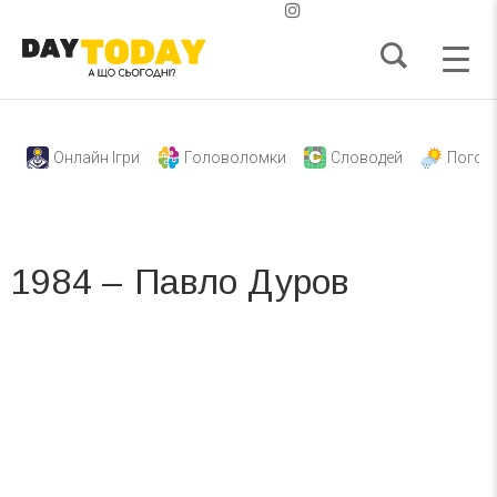
Онлайн Ігри
Головоломки
Словодей
Погод
1984 – Павло Дуров
Вже 6 років DAY TODAY складає для вас «
Список свят на день
». Підписуйтесь на щоденну розсилку
зручним для вас способом.
Телеграм
Інстаграм