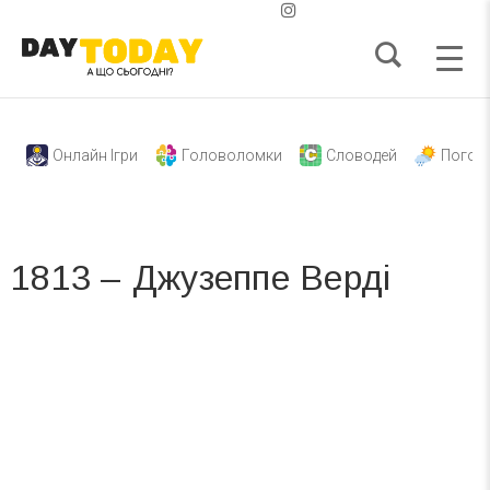
Онлайн Ігри
Головоломки
Словодей
Погод
1813 – Джузеппе Верді
Вже 6 років DAY TODAY складає для вас «
Список свят на день
». Підписуйтесь на щоденну розсилку
зручним для вас способом.
Телеграм
Інстаграм