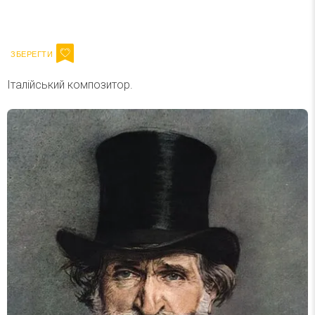
Ваш імейл
Підписатися
Email
Італійський композитор.