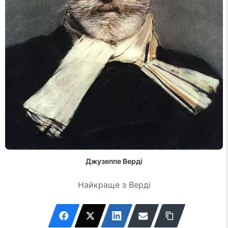
Джузеппе Верді
Найкраще з Верді