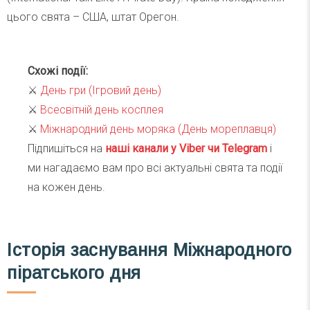
цього свята – США, штат Орегон.
Схожі події:
⚔️
День гри (Ігровий день)
⚔️
Всесвітній день косплея
⚔️
Міжнародний день моряка (День мореплавця)
Підпишіться на
наші канали у Viber чи Telegra
m
і
ми нагадаємо вам про всі актуальні свята та події
на кожен день.
Історія заснування Міжнародного
піратського дня