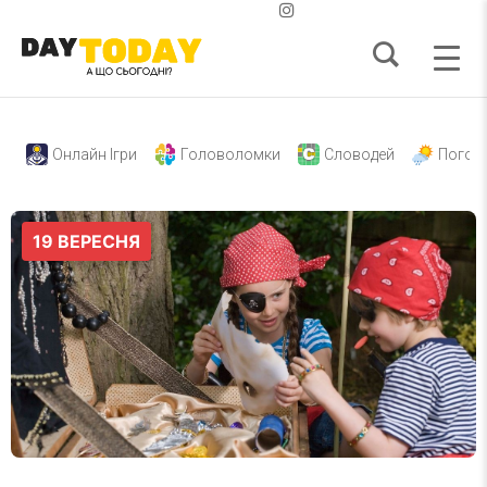
Онлайн Ігри
Головоломки
Словодей
Погод