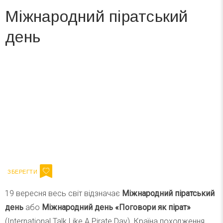
Міжнародний піратський
день
Вже 6 років DAY TODAY складає для вас «
Список свят на день
». Підписуйтесь на щоденну розсилку
зручним для вас способом.
Телеграм
Інстаграм
Ваш імейл
Підписатися
Email
19 вересня весь світ відзначає
Міжнародний піратський
день
або
Міжнародний день «Поговори як пірат»
(International Talk Like A Pirate Day). Країна походження