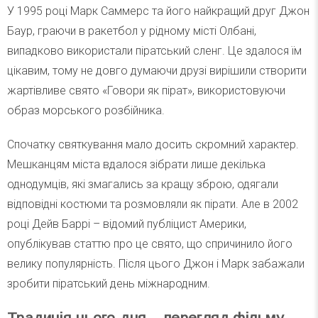
У 1995 році Марк Саммерс та його найкращий друг Джон
Баур, граючи в ракетбол у рідному місті Олбані,
випадково використали піратський сленг. Це здалося їм
цікавим, тому не довго думаючи друзі вирішили створити
жартівливе свято «Говори як пірат», використовуючи
образ морського розбійника.
Спочатку святкування мало досить скромний характер.
Мешканцям міста вдалося зібрати лише декілька
однодумців, які змагались за кращу зброю, одягали
відповідні костюми та розмовляли як пірати. Але в 2002
році Дейв Баррі – відомий публіцист Америки,
опублікував статтю про це свято, що спричинило його
велику популярність. Після цього Джон і Марк забажали
зробити піратський день міжнародним.
Традиція цього дня – перегляд фільму