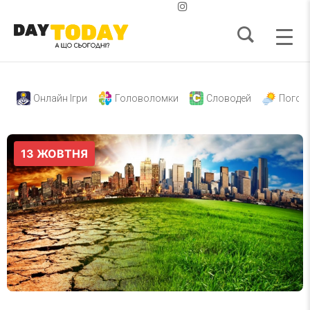
Онлайн Ігри
Головоломки
Словодей
Погод