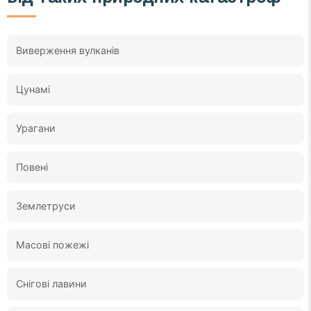
Виверження вулканів
Цунамі
Урагани
Повені
Землетруси
Масові пожежі
Снігові лавини