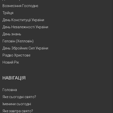
Вознесіння Господнє
Трійця
День Конституції України
День Незалежності України
День знань
Геловін (Хелловін)
День Збройних Сил України
Різдво Христове
Новий Рік
НАВІГАЦІЯ
Головна
Яке сьогодні свято?
Іменини сьогодні
Яке завтра свято?