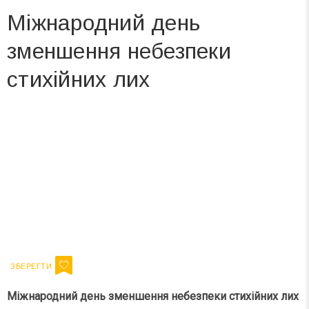
Міжнародний день
зменшення небезпеки
стихійних лих
Вже 6 років DAY TODAY складає для вас «
Список свят на день
». Підписуйтесь на щоденну розсилку
зручним для вас способом.
Телеграм
Інстаграм
Ваш імейл
Підписатися
Email
Міжнародний день зменшення небезпеки стихійних лих