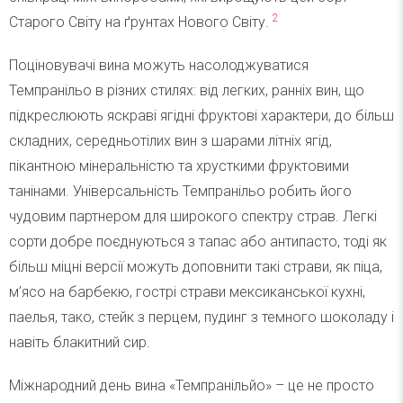
2
Старого Світу на ґрунтах Нового Світу.
Поціновувачі вина можуть насолоджуватися
Темпранільо в різних стилях: від легких, ранніх вин, що
підкреслюють яскраві ягідні фруктові характери, до більш
складних, середньотілих вин з шарами літніх ягід,
пікантною мінеральністю та хрусткими фруктовими
танінами. Універсальність Темпранільо робить його
чудовим партнером для широкого спектру страв. Легкі
сорти добре поєднуються з тапас або антипасто, тоді як
більш міцні версії можуть доповнити такі страви, як піца,
м’ясо на барбекю, гострі страви мексиканської кухні,
паелья, тако, стейк з перцем, пудинг з темного шоколаду і
навіть блакитний сир.
Міжнародний день вина «Темпранільйо» – це не просто