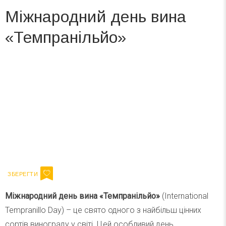
Міжнародний день вина
«Темпранільйо»
Вже 6 років DAY TODAY складає для вас «
Список свят на день
». Підписуйтесь на щоденну розсилку
зручним для вас способом.
Телеграм
Інстаграм
Ваш імейл
Підписатися
Email
Міжнародний день вина «Темпранільйо»
(International
Tempranillo Day) – це свято одного з найбільш цінних
сортів винограду у світі. Цей особливий день,