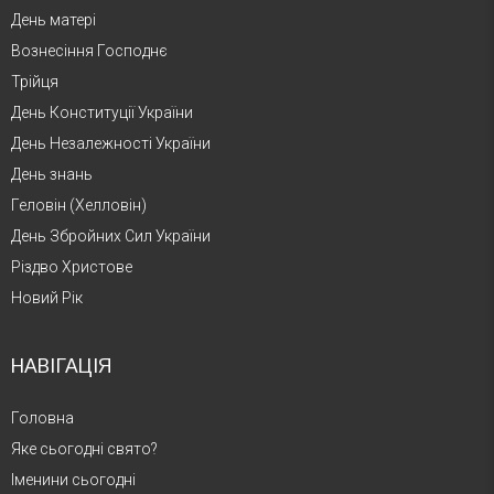
День матері
Вознесіння Господнє
Трійця
День Конституції України
День Незалежності України
День знань
Геловін (Хелловін)
День Збройних Сил України
Різдво Христове
Новий Рік
НАВІГАЦІЯ
Головна
Яке сьогодні свято?
Іменини сьогодні