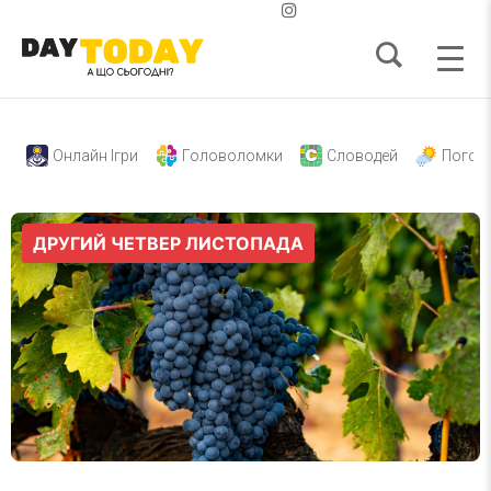
Онлайн Ігри
Головоломки
Словодей
Погод