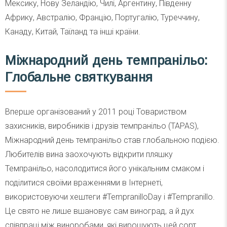
Мексику, Нову Зеландію, Чилі, Аргентину, Південну
Африку, Австралію, Францію, Португалію, Туреччину,
Канаду, Китай, Таїланд та інші країни.
Міжнародний день темпранільо:
Глобальне святкування
Вперше організований у 2011 році Товариством
захисників, виробників і друзів темпранільо (TAPAS),
Міжнародний день темпранільо став глобальною подією.
Любителів вина заохочують відкрити пляшку
Темпранільо, насолодитися його унікальним смаком і
поділитися своїми враженнями в Інтернеті,
використовуючи хештеги #TempranilloDay і #Tempranillo.
Це свято не лише вшановує сам виноград, а й дух
співпраці між виноробами, які вирощують цей сорт