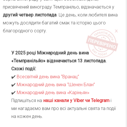
присвячений винограду Темпранільо, відзначається у
другий четвер листопада
. Це день, коли любителі вина
можуть дослідити багатий смак та історію цього
благородного сорту.
У 2025 році Міжнародний день вина
«Темпранільйо» відзначається 13 листопада.
Схожі події:
✔️
Всесвітній день вина “Вранац”
✔️
Міжнародний день вина “Шенен Блан”
✔️
Міжнародний день вина «Каріньян»
Підпишіться на
наші канали у Viber чи Telegra
m
і
ми нагадаємо вам про всі актуальні свята та події
на кожен день.