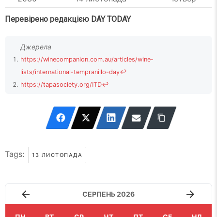
Перевірено редакцією DAY TODAY
https://winecompanion.com.au/articles/wine-
lists/international-tempranillo-day
↩
https://tapasociety.org/ITD
↩
Tags:
13 ЛИСТОПАДА
СЕРПЕНЬ 2026
ПН
ВТ
СР
ЧТ
ПТ
СБ
НД