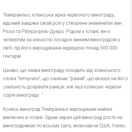
Темпранільо, іспанська зірка червоного винограду,
відомий завдяки своїй ролі у створенні знаменитих вин
Ріоха та Рібера-дель-Дуеро. Родом з Іспанії, він є
четвертим за кількістю посадок винним виноградом у
світі, під його вирощування відведено понад 500 000
гектарів.
Цікаво, що назва винограду походить від іспанського
слова “temprano”, що означає “ранній”, що вказує на його
схильність дозрівати раніше, ніж інші іспанські червоні
1
сорти винограду.
Колись виноград Темпранільо вирощували майже
виключно в Іспанії. Однак зараз цей виноград росте на
виноградниках по всьому світу, включаючи США, Італію,