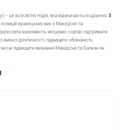
y) – це всесвітня подія, яка відзначається щорічно
5
позицій вранецьких вин з Македонії та
дкреслити важливість місцевих сортів і підтримати
 винної ідентичності, підвищити обізнаність
 також підвищити визнання Македонії та Балкан як
я