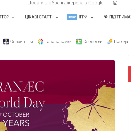
Додати в обрані джерела в Google
ЯТО?
ЦІКАВІ СТАТТІ
ІГРИ
ПІДТРИМА
нове
Онлайн Ігри
Головоломки
Словодей
Погода