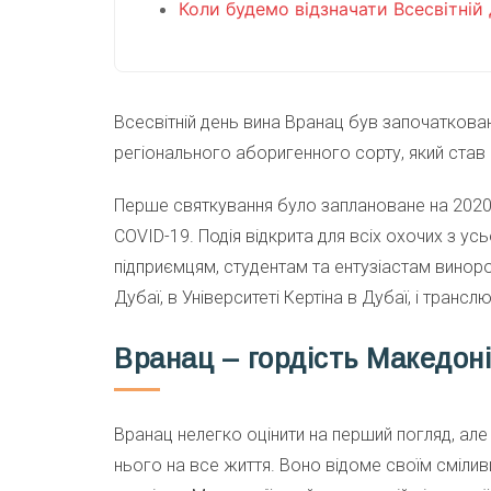
Коли будемо відзначати Всесвітній 
Всесвітній день вина Вранац був започаткова
регіонального аборигенного сорту, який став
Перше святкування було заплановане на 2020 р
COVID-19. Подія відкрита для всіх охочих з ус
підприємцям, студентам та ентузіастам виноро
Дубаї, в Університеті Кертіна в Дубаї, і транс
Вранац – гордість Македоні
Вранац нелегко оцінити на перший погляд, але
нього на все життя. Воно відоме своїм сміли