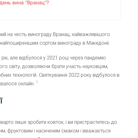
день вина “Вранац”?
ний на честь винограду Вранац, найважливішого
 найпоширенішим сортом винограду в Македонії.
ік, але відбулося у 2021 році через пандемію
ього світу, дозволяючи брати участь науковцям,
бних технологій. Святкування 2022 року відбулося в
1
лювалося онлайн.
ї
 варто лише зробити ковток, і ви пристраститесь до
вим, фруктовим і насиченим смаком і вважається