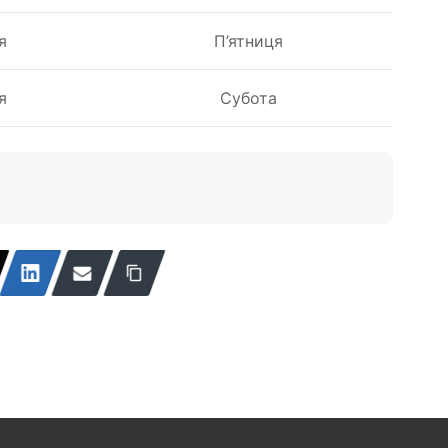
я
П’ятниця
я
Субота
↩