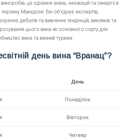
виноробів, це єднання знань, інновацій та синергії в
перлину Македонії. Він об’єднує експертів,
ворення, дебатів та вивчення тенденцій, викликів та
росування цього вина як основного сорту для
бництво вина та винний туризм.
світній день вина “Вранац”?
День
я
Понеділок
я
Вівторок
я
Четвер