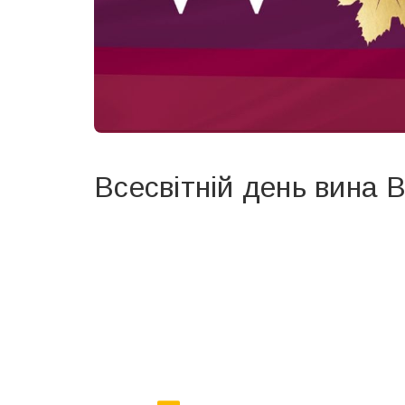
Всесвітній день вина 
Вже 6 років DAY TODAY складає для вас «
Список 
зручним для вас способом.
Телеграм
Інстаграм
Ваш імейл
Email