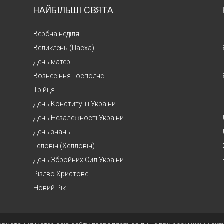
НАЙБІЛЬШІ СВЯТА
Вербна неділя
Великдень (Пасха)
День матері
Вознесіння Господнє
Трійця
День Конституції України
День Незалежності України
День знань
Геловін (Хелловін)
День Збройних Сил України
Різдво Христове
Новий Рік