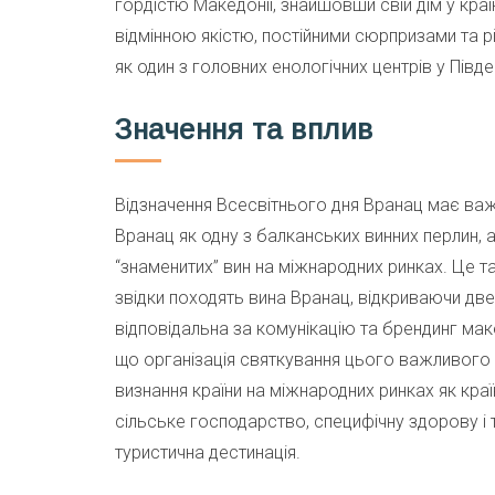
гордістю Македонії, знайшовши свій дім у краї
відмінною якістю, постійними сюрпризами та р
як один з головних енологічних центрів у Півде
Значення та вплив
Відзначення Всесвітнього дня Вранац має важ
Вранац як одну з балканських винних перлин, 
“знаменитих” вин на міжнародних ринках. Це т
звідки походять вина Вранац, відкриваючи двер
відповідальна за комунікацію та брендинг мак
що організація святкування цього важливого
визнання країни на міжнародних ринках як кра
сільське господарство, специфічну здорову і 
туристична дестинація.