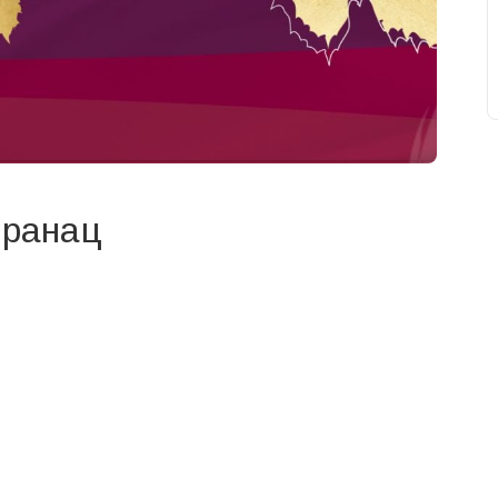
Вранац
свят на день
». Підписуйтесь на щоденну розсилку
Підписатися