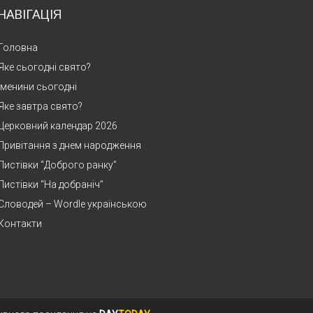
НАВІГАЦІЯ
Головна
Яке сьогодні свято?
Іменини сьогодні
Яке завтра свято?
Церковний календар 2026
Привітання з днем народження
Листівки “Доброго ранку”
Листівки “На добраніч”
Словодей – Wordle українською
Контакти