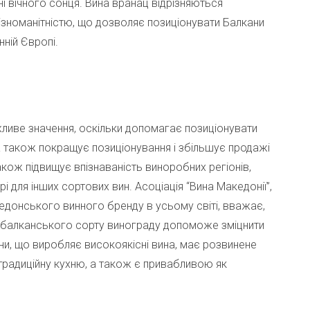
ні вічного сонця. Вина вранац відрізняються
ізноманітністю, що дозволяє позиціонувати Балкани
нній Європі.
ливе значення, оскільки допомагає позиціонувати
а також покращує позиціонування і збільшує продажі
акож підвищує впізнаваність виноробних регіонів,
і для інших сортових вин. Асоціація “Вина Македонії”,
едонського винного бренду в усьому світі, вважає,
 балканського сорту винограду допоможе зміцнити
їни, що виробляє високоякісні вина, має розвинене
традиційну кухню, а також є привабливою як