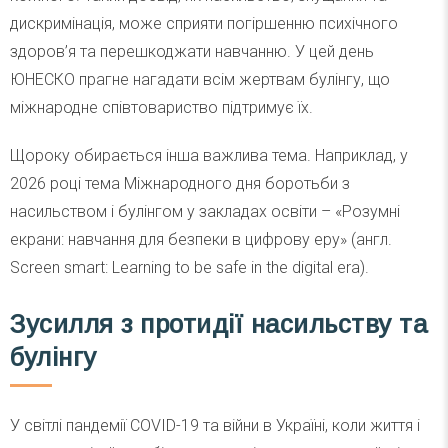
дискримінація, може сприяти погіршенню психічного
здоров’я та перешкоджати навчанню. У цей день
ЮНЕСКО прагне нагадати всім жертвам булінгу, що
міжнародне співтовариство підтримує їх.
Щороку обирається інша важлива тема. Наприклад, у
2026 році тема Міжнародного дня боротьби з
насильством і булінгом у закладах освіти – «Розумні
екрани: навчання для безпеки в цифрову еру» (англ.
Screen smart: Learning to be safe in the digital era).
Зусилля з протидії насильству та
булінгу
У світлі пандемії COVID-19 та війни в Україні, коли життя і