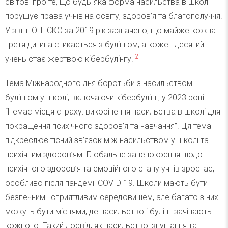
світові про те, що будь-яка форма насильства в школі
порушує права учнів на освіту, здоров’я та благополуччя.
У звіті ЮНЕСКО за 2019 рік зазначено, що майже кожна
третя дитина стикається з булінгом, а кожен десятий
2
учень стає жертвою кібербулінгу.
Тема Міжнародного дня боротьби з насильством і
булінгом у школі, включаючи кібербулінг, у 2023 році –
“Немає місця страху: викорінення насильства в школі для
покращення психічного здоров’я та навчання”. Ця тема
підкреслює тісний зв’язок між насильством у школі та
психічним здоров’ям. Глобальне занепокоєння щодо
психічного здоров’я та емоційного стану учнів зростає,
особливо після пандемії COVID-19. Школи мають бути
безпечним і сприятливим середовищем, але багато з них
можуть бути місцями, де насильство і булінг зачіпають
кожного. Такий досвід, як насильство, знущання та