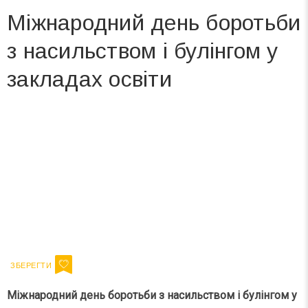
Міжнародний день боротьби
з насильством і булінгом у
закладах освіти
Вже 6 років DAY TODAY складає для вас «
Список свят на день
». Підписуйтесь на щоденну розсилку
зручним для вас способом.
Телеграм
Інстаграм
Ваш імейл
Підписатися
Email
Міжнародний день боротьби з насильством і булінгом у