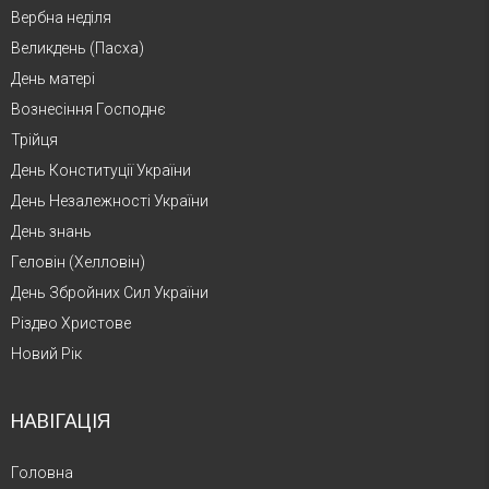
Вербна неділя
Великдень (Пасха)
День матері
Вознесіння Господнє
Трійця
День Конституції України
День Незалежності України
День знань
Геловін (Хелловін)
День Збройних Сил України
Різдво Христове
Новий Рік
НАВІГАЦІЯ
Головна