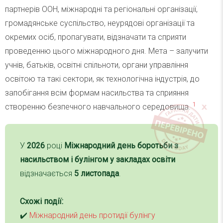
партнерів ООН, міжнародні та регіональні організації,
громадянське суспільство, неурядові організації та
окремих осіб, пропагувати, відзначати та сприяти
проведенню цього міжнародного дня. Мета – залучити
учнів, батьків, освітні спільноти, органи управління
освітою та такі сектори, як технологічна індустрія, до
запобігання всім формам насильства та сприяння
1
створенню безпечного навчального середовища.
У
2026
році
Міжнародний день боротьби з
насильством і булінгом у закладах освіти
відзначається
5 листопада
.
Схожі події:
✔️
Міжнародний день протидії булінгу