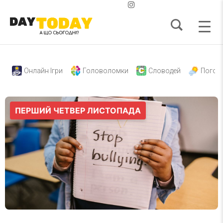
Онлайн Ігри
Головоломки
Словодей
Погод