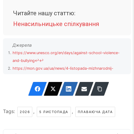
Читайте нашу статтю:
Ненасильницьке спілкування
https://www.unesco.org/en/days/against-school-violence-
and-bullying
↩
↩
https://mon.gov.ua/ua/news/4-listopada-mizhnarodnij-
den-borotbi-z-nasilstvom-i-bulingom-u-zakladah-osviti
↩
Tags:
,
,
2026
5 ЛИСТОПАДА
ПЛАВАЮЧА ДАТА