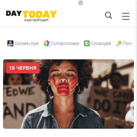
Онлайн Ігри
Головоломки
Словодей
Погод