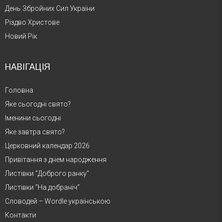
День Збройних Сил України
Різдво Христове
Новий Рік
НАВІГАЦІЯ
Головна
Яке сьогодні свято?
Іменини сьогодні
Яке завтра свято?
Церковний календар 2026
Привітання з днем народження
Листівки “Доброго ранку”
Листівки “На добраніч”
Словодей – Wordle українською
Контакти