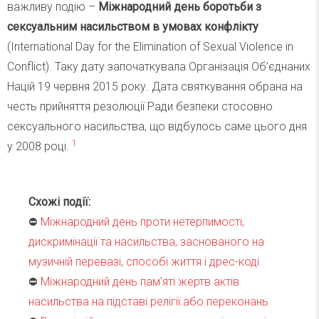
важливу подію –
Міжнародний день боротьби з
сексуальним насильством в умовах конфлікту
(International Day for the Elimination of Sexual Violence in
Conflict). Таку дату започаткувала Організація Об’єднаних
Націй 19 червня 2015 року. Дата святкування обрана на
честь прийняття резолюції Ради безпеки стосовно
сексуального насильства, що відбулось саме цього дня
1
у 2008 році.
Схожі події:
⛔️
Міжнародний день проти нетерпимості,
дискримінації та насильства, заснованого на
музичній перевазі, способі життя і дрес-коді
⛔️
Міжнародний день пам’яті жертв актів
насильства на підставі релігії або переконань