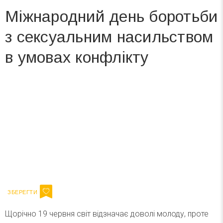
Міжнародний день боротьби
з сексуальним насильством
в умовах конфлікту
Вже 6 років DAY TODAY складає для вас «
Список свят на день
». Підписуйтесь на щоденну розсилку
зручним для вас способом.
Телеграм
Інстаграм
Ваш імейл
Підписатися
Email
Щорічно 19 червня світ відзначає доволі молоду, проте