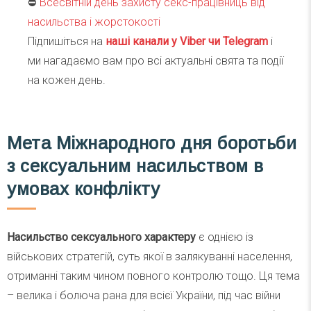
⛔️
Всесвітній день захисту секс-працівниць від
насильства і жорстокості
Підпишіться на
наші канали у Viber чи Telegra
m
і
ми нагадаємо вам про всі актуальні свята та події
на кожен день.
Мета Міжнародного дня боротьби
з сексуальним насильством в
умовах конфлікту
Насильство сексуального характеру
є однією із
військових стратегій, суть якої в залякуванні населення,
отриманні таким чином повного контролю тощо. Ця тема
– велика і болюча рана для всієї України, під час війни