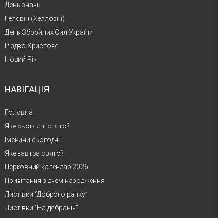
День знань
Геловін (Хелловін)
День Збройних Сил України
Різдво Христове
Новий Рік
НАВІГАЦІЯ
Головна
Яке сьогодні свято?
Іменини сьогодні
Яке завтра свято?
Церковний календар 2026
Привітання з днем народження
Листівки “Доброго ранку”
Листівки “На добраніч”