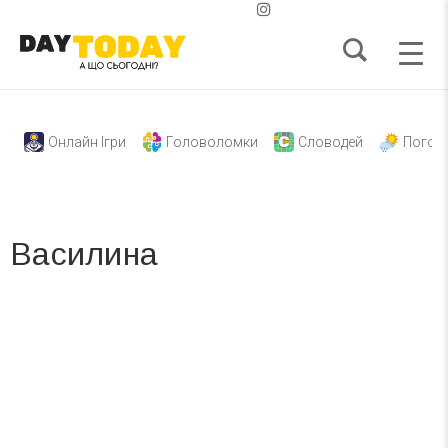
Онлайн Ігри
Головоломки
Словодей
Погод
Василина
Вже 6 років DAY TODAY складає для вас «
Список свят на день
». Підписуйтесь на щоденну розсилку
зручним для вас способом.
Телеграм
Інстаграм