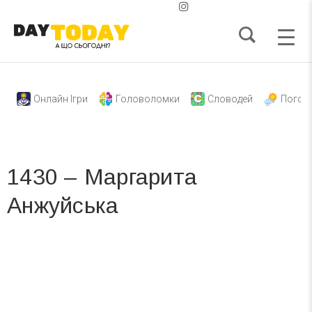
Онлайн Ігри
Головоломки
Словодей
Погод
1430 – Маргарита
Анжуйська
Вже 6 років DAY TODAY складає для вас «
Список свят на день
». Підписуйтесь на щоденну розсилку
зручним для вас способом.
Телеграм
Інстаграм