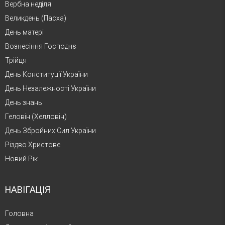
Вербна неділя
Великдень (Пасха)
День матері
Вознесіння Господнє
Трійця
День Конституції України
День Незалежності України
День знань
Геловін (Хелловін)
День Збройних Сил України
Різдво Христове
Новий Рік
НАВІГАЦІЯ
Головна