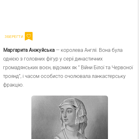
Ваш імейл
Підписатися
Email
Маргарита Анжуйська
— королева Англії. Вона була
однією з головних фігур у серії династичних
громадянських воєн, відомих як ” Війни Білої та Червоної
троянд”, і часом особисто очолювала ланкастерську
фракцію.