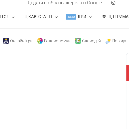
Додати в обрані джерела в Google
ЯТО?
ЦІКАВІ СТАТТІ
ІГРИ
ПІДТРИМА
нове
Онлайн Ігри
Головоломки
Словодей
Погода
свят на день
». Підписуйтесь на щоденну розсилку
Підписатися