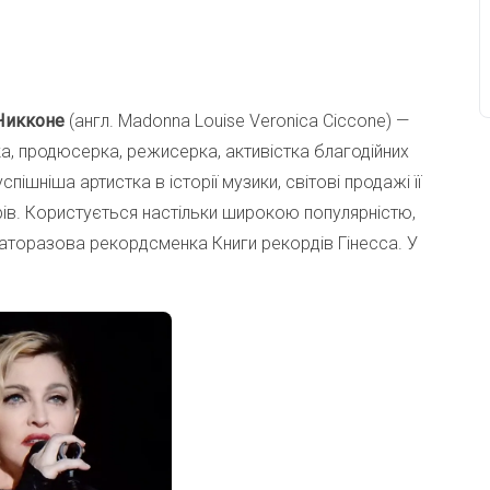
 Чикконе
(англ. Madonna Louise Veronica Ciccone) —
ка, продюсерка, режисерка, активістка благодійних
пішніша артистка в історії музики, світові продажі її
ів. Користується настільки широкою популярністю,
аторазова рекордсменка Книги рекордів Гінесса. У