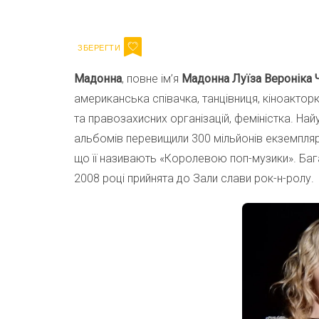
Email
Мадонна
, повне ім’я
Мадонна Луїза Вероніка
американська співачка, танцівниця, кіноактор
та правозахисних організацій, феміністка. Найус
альбомів перевищили 300 мільйонів екземпляр
що її називають «Королевою поп-музики». Баг
2008 році прийнята до Зали слави рок-н-ролу.