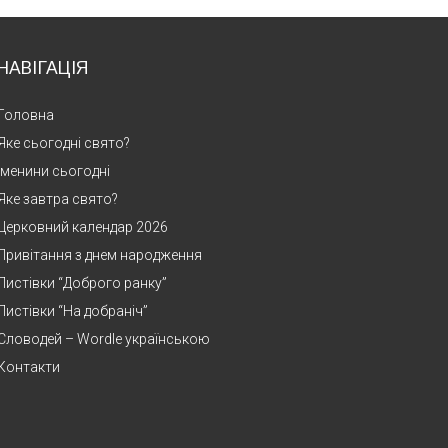
НАВІГАЦІЯ
Головна
Яке сьогодні свято?
Іменини сьогодні
Яке завтра свято?
Церковний календар 2026
Привітання з днем народження
Листівки “Доброго ранку”
Листівки “На добраніч”
Словодей – Wordle українською
Контакти