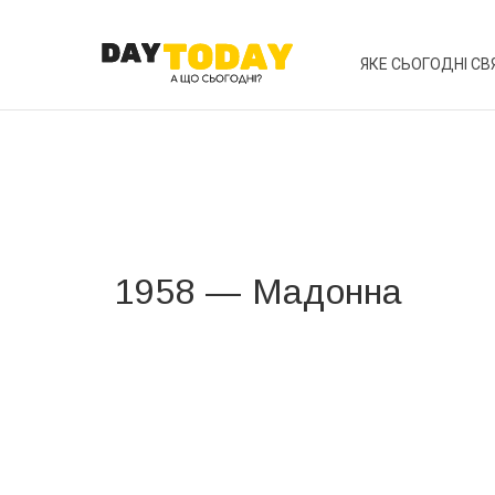
ЯКЕ СЬОГОДНІ СВ
1958 — Мадонна
Вже 6 років DAY TODAY складає для вас «
Список 
зручним для вас способом.
Телеграм
Інстаграм
Ваш імейл