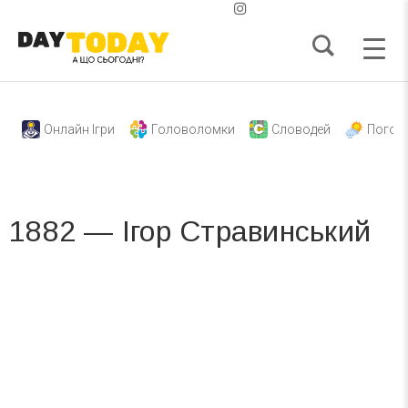
Онлайн Ігри
Головоломки
Словодей
Погод
1882 — Ігор Стравинський
Вже 6 років DAY TODAY складає для вас «
Список свят на день
». Підписуйтесь на щоденну розсилку
зручним для вас способом.
Телеграм
Інстаграм