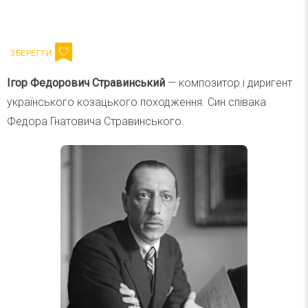
Ваш імейл
Підписатися
Email
Ігор Федорович Стравинський
— композитор і диригент
українського козацького походження. Син співака
Федора Гнатовича Стравинського.