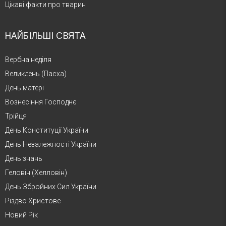
Цікаві факти про тварин
НАЙБІЛЬШІ СВЯТА
Вербна неділя
Великдень (Пасха)
День матері
Вознесіння Господнє
Трійця
День Конституції України
День Незалежності України
День знань
Геловін (Хелловін)
День Збройних Сил України
Різдво Христове
Новий Рік