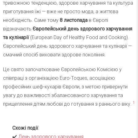
тривожною тенденцією, здорове харчування та культура
приготування їжі — вже не просто мода, а життєва
необхідність. Саме тому
8 листопада
в Європі
відзначають
Європейський день здорового харчування
та кулінарії
(European Day of Healthy Food and Cooking).
Європейський день здорового харчування та кулінарії —
смачний спосіб виховати здорове покоління.
Це свято започатковане Європейською Комісією у
співпраці з організацією Euro-Toques, асоціацією
професійних шеф-кухарів Європи, з метою привернути
увагу до важливості збалансованого харчування та
1
прищеплення дітям любові до готування з раннього віку.
Схожі події
:
✔️
День здорового харчування