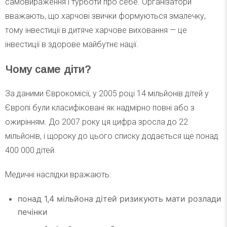
самовираження і турботи про себе. Організатори
вважають, що харчові звички формуються змалечку,
тому інвестиції в дитяче харчове виховання — це
інвестиції в здорове майбутнє нації.
Чому саме діти?
За даними Єврокомісії, у 2005 році 14 мільйонів дітей у
Європі були класифіковані як надмірно повні або з
ожирінням. До 2007 року ця цифра зросла до 22
мільйонів, і щороку до цього списку додається ще понад
400 000 дітей.
Медичні наслідки вражають:
понад 1,4 мільйона дітей ризикують мати розлади
печінки