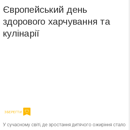
Європейський день
здорового харчування та
кулінарії
Вже 6 років DAY TODAY складає для вас «
Список свят на день
». Підписуйтесь на щоденну розсилку
зручним для вас способом.
Телеграм
Інстаграм
Ваш імейл
Підписатися
Email
У сучасному світі, де зростання дитячого ожиріння стало