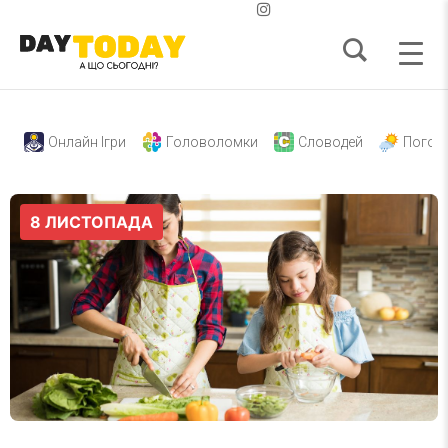
Онлайн Ігри
Головоломки
Словодей
Погод