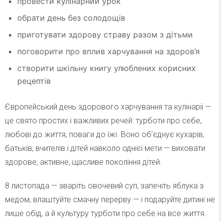
провести кулінарний урок
обрати день без солодощів
приготувати здорову страву разом з дітьми
поговорити про вплив харчування на здоров’я
створити шкільну книгу улюблених корисних
рецептів
Європейський день здорового харчування та кулінарії —
це свято простих і важливих речей: турботи про себе,
любові до життя, поваги до їжі. Воно об’єднує кухарів,
батьків, вчителів і дітей навколо однієї мети — виховати
здорове, активне, щасливе покоління дітей.
8 листопада — зваріть овочевий суп, запечіть яблука з
медом, влаштуйте смачну перерву — і подаруйте дитині не
лише обід, а й культуру турботи про себе на все життя.