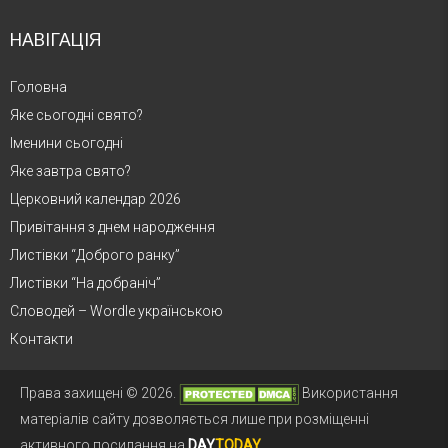
НАВІГАЦІЯ
Головна
Яке сьогодні свято?
Іменини сьогодні
Яке завтра свято?
Церковний календар 2026
Привітання з днем народження
Листівки “Доброго ранку”
Листівки “На добраніч”
Словодей – Wordle українською
Контакти
Права захищені © 2026.
Використання
матеріалів сайту дозволяється лише при розміщенні
активного посилання на
DAY
TODAY
.