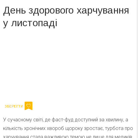
День здорового харчування
у листопаді
Вже 6 років DAY TODAY складає для вас «
Список свят на день
». Підписуйтесь на щоденну розсилку
зручним для вас способом.
Телеграм
Інстаграм
Ваш імейл
Підписатися
Email
У сучасному світі, де фаст-фуд доступний за хвилину, а
кількість хронічних хвороб щороку зростає, турбота про
харчування стала важливою темою не лише для медиків,