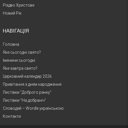
Різдво Христове
Новий Рік
НАВІГАЦІЯ
Головна
Яке сьогодні свято?
Іменини сьогодні
Яке завтра свято?
Церковний календар 2026
Привітання з днем народження
Листівки “Доброго ранку”
Листівки “На добраніч”
Словодей – Wordle українською
Контакти