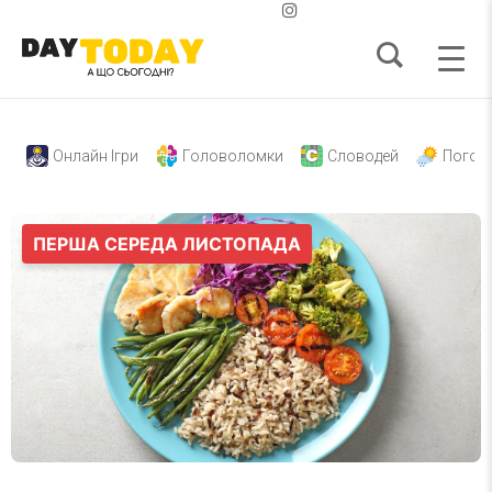
Онлайн Ігри
Головоломки
Словодей
Погод