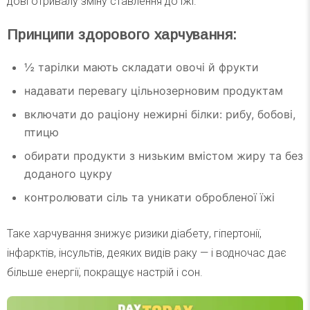
довготривалу зміну ставлення до їжі.
Принципи здорового харчування:
½ тарілки мають складати овочі й фрукти
надавати перевагу цільнозерновим продуктам
включати до раціону нежирні білки: рибу, бобові,
птицю
обирати продукти з низьким вмістом жиру та без
доданого цукру
контролювати сіль та уникати обробленої їжі
Таке харчування знижує ризики діабету, гіпертонії,
інфарктів, інсультів, деяких видів раку — і водночас дає
більше енергії, покращує настрій і сон.