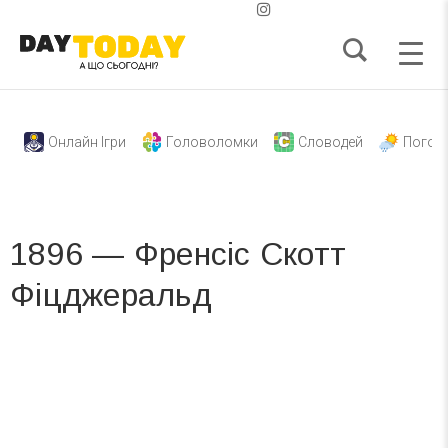
Онлайн Ігри
Головоломки
Словодей
Погод
1896 — Френсіс Скотт
Фіцджеральд
Вже 6 років DAY TODAY складає для вас «
Список свят на день
». Підписуйтесь на щоденну розсилку
зручним для вас способом.
Телеграм
Інстаграм