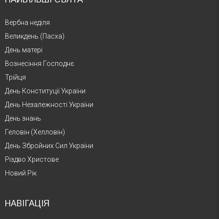
Вербна неділя
Великдень (Пасха)
День матері
Вознесіння Господнє
Трійця
День Конституції України
День Незалежності України
День знань
Геловін (Хелловін)
День Збройних Сил України
Різдво Христове
Новий Рік
НАВІГАЦІЯ