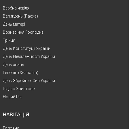
Вербна неділя
Великдень (Пасха)
День матері
Вознесіння Господнє
Трійця
День Конституції України
День Незалежності України
День знань
Геловін (Хелловін)
День Збройних Сил України
Різдво Христове
Новий Рік
НАВІГАЦІЯ
Головна