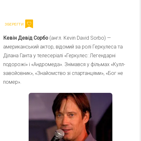
Ваш імейл
Підписатися
Email
Кевін
Девід Сорбо
(англ. Kevin David Sorbo) —
американський актор, відомий за ролі Геркулеса та
Ділана Ганта у телесеріалі «Геркулес: Легендарні
подорожі» і «Андромеда». Знімався у фільмах «Кулл-
завойовник», «Знайомство зі спартанцями», «Бог не
помер».