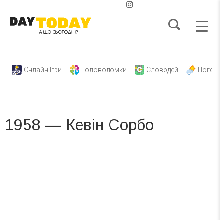
Онлайн Ігри
Головоломки
Словодей
Погод
1958 — Кевін Сорбо
Вже 6 років DAY TODAY складає для вас «
Список свят на день
». Підписуйтесь на щоденну розсилку
зручним для вас способом.
Телеграм
Інстаграм