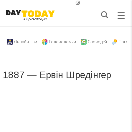
Онлайн Ігри
Головоломки
Словодей
Погод
1887 — Ервін Шредінгер
Вже 6 років DAY TODAY складає для вас «
Список свят на день
». Підписуйтесь на щоденну розсилку
зручним для вас способом.
Телеграм
Інстаграм