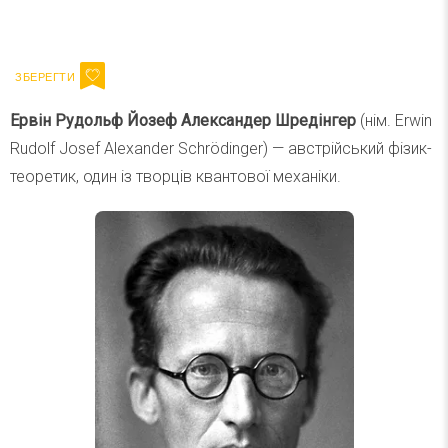
Ваш імейл
Підписатися
Email
Ервін Рудольф Йозеф Александер Шредінгер
(нім. Erwin
Rudolf Josef Alexander Schrödinger) — австрійський фізик-
теоретик, один із творців квантової механіки.