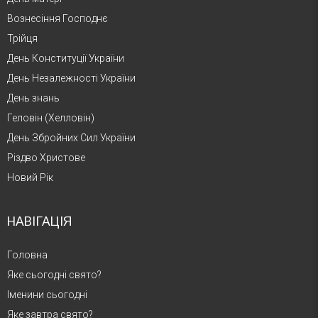
Вознесіння Господнє
Трійця
День Конституції України
День Незалежності України
День знань
Геловін (Хелловін)
День Збройних Сил України
Різдво Христове
Новий Рік
НАВІГАЦІЯ
Головна
Яке сьогодні свято?
Іменини сьогодні
Яке завтра свято?