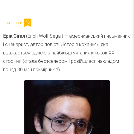
Ваш імейл
Підписатися
Email
Ерік Сігал
(Erich Wolf Segal) — американський письменник
і сценарист, автор повісті «Історія кохання», яка
вважається однією з найбільш читаних книжок ХХ
сторіччя (стала бестселером і розійшлася накладом
понад 30 млн примірників).