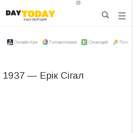
Онлайн Ігри
Головоломки
Словодей
Погод
1937 — Ерік Сігал
Вже 6 років DAY TODAY складає для вас «
Список свят на день
». Підписуйтесь на щоденну розсилку
зручним для вас способом.
Телеграм
Інстаграм