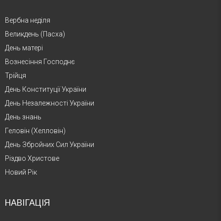
Вербна неділя
Великдень (Пасха)
День матері
Вознесіння Господнє
Трійця
День Конституції України
День Незалежності України
День знань
Геловін (Хелловін)
День Збройних Сил України
Різдво Христове
Новий Рік
НАВІГАЦІЯ