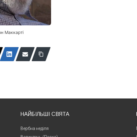
н Маккарті
НАЙБІЛЬШІ СВЯТА
Вербна неділя