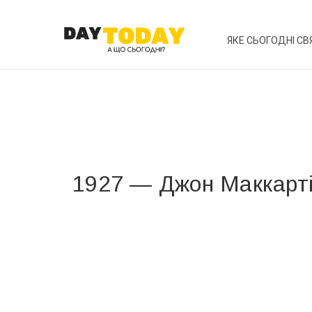
ЯКЕ СЬОГОДНІ СВ
1927 — Джон Маккарт
Вже 6 років DAY TODAY складає для вас «
Список 
зручним для вас способом.
Телеграм
Інстаграм
Ваш імейл