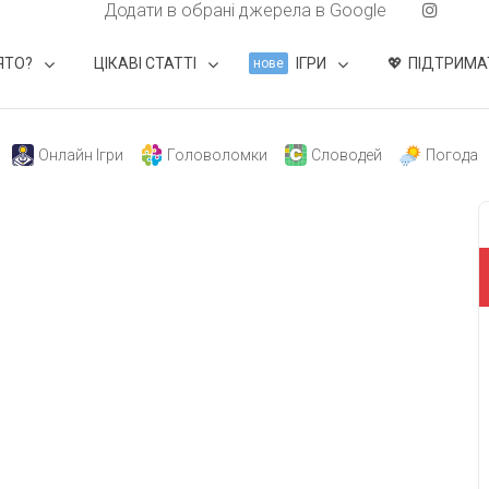
Додати в обрані джерела в Google
ЯТО?
ЦІКАВІ СТАТТІ
ІГРИ
ПІДТРИМА
нове
Онлайн Ігри
Головоломки
Словодей
Погода
і
свят на день
». Підписуйтесь на щоденну розсилку
Підписатися