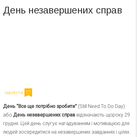
День незавершених справ
Вже 6 років DAY TODAY складає для вас «
Список свят на день
». Підписуйтесь на щоденну розсилку
зручним для вас способом.
Телеграм
Інстаграм
Ваш імейл
Підписатися
Email
День “Все ще потрібно зробити”
(Still Need To Do Day)
або
День незавершених справ
відзначають щороку 29
грудня. Цей день слугує нагадуванням і мотивацією для
людей зосередитися на незавершених завданнях і цілях.