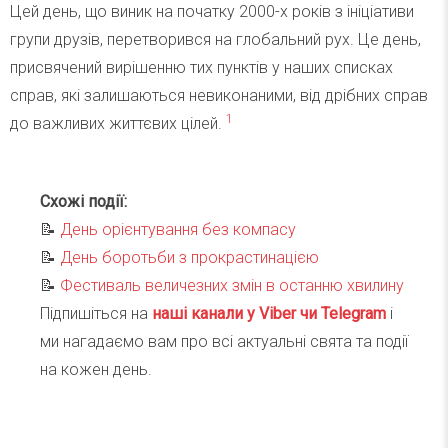
Цей день, що виник на початку 2000-х років з ініціативи
групи друзів, перетворився на глобальний рух. Це день,
присвячений вирішенню тих пунктів у наших списках
справ, які залишаються невиконаними, від дрібних справ
1
до важливих життєвих цілей.
Схожі події:
📝
День орієнтування без компасу
📝
День боротьби з прокрастинацією
📝
Фестиваль величезних змін в останню хвилину
Підпишіться на
наші канали у Viber чи Telegra
m
і
ми нагадаємо вам про всі актуальні свята та події
на кожен день.