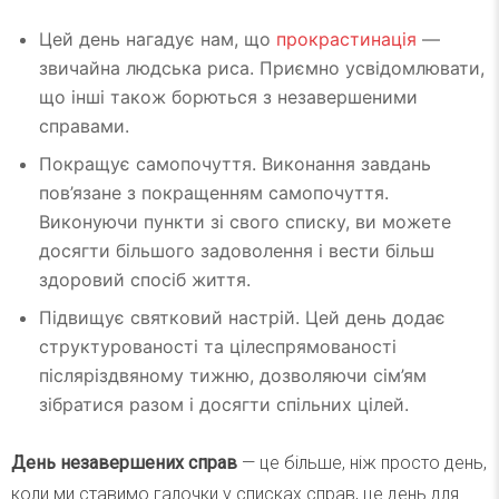
Цей день нагадує нам, що
прокрастинація
—
звичайна людська риса. Приємно усвідомлювати,
що інші також борються з незавершеними
справами.
Покращує самопочуття. Виконання завдань
пов’язане з покращенням самопочуття.
Виконуючи пункти зі свого списку, ви можете
досягти більшого задоволення і вести більш
здоровий спосіб життя.
Підвищує святковий настрій. Цей день додає
структурованості та цілеспрямованості
післяріздвяному тижню, дозволяючи сім’ям
зібратися разом і досягти спільних цілей.
День незавершених справ
— це більше, ніж просто день,
коли ми ставимо галочки у списках справ, це день для