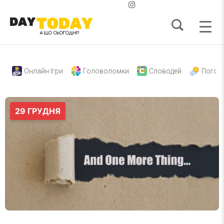
Онлайн Ігри
Головоломки
Словодей
Погод