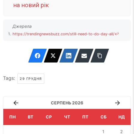
на новий рік
https://trendingnewsbuzz.com/still-need-to-do-day-all/
↩
Tags:
29 ГРУДНЯ
СЕРПЕНЬ 2026
ПН
ВТ
СР
ЧТ
ПТ
СБ
НД
1
2