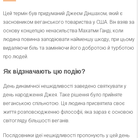
Цей термін був придуманий Джеєм Діншахом, який є
засновником веганського товариства у США. Він взяв за
основу концепцію ненасильства Махатми Ганді, коли
людина повинна заподіювати найменшу шкоду, при цьому
видаляючи біль та заміняючи його добротою й турботою
про людей.
Як відзначають цю подію?
День динамічної нешкідливості заведено святкувати у
день народження Джея. Таке рішення було прийняте
веганською спільнотою. Ця людина присвятила своє
життя розповсюдженню філософії, яка зараз є основою
світогляду більшості веганів.
Послідовники ідеї нешкідливості пропонують у цей день