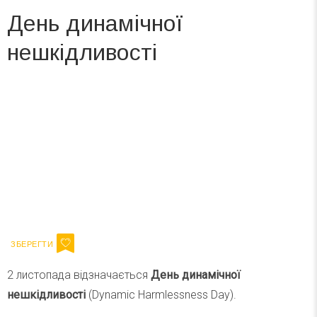
День динамічної
нешкідливості
Вже 6 років DAY TODAY складає для вас «
Список свят на день
». Підписуйтесь на щоденну розсилку
зручним для вас способом.
Телеграм
Інстаграм
Ваш імейл
Підписатися
Email
2 листопада відзначається
День динамічної
нешкідливості
(Dynamic Harmlessness Day).