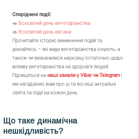
Споріднені події:
🥗
Всесвітній день вегетаріанства
🥗
Всесвітній день вегана
Прочитайте історію виникнення подій та
дізнайтесь – які види вегетаріанства існують, а
також чи визначилися науковці остаточно щодо
впливу вегетаріанства на здоров’я людей.
Підпишіться на
наші канали у Viber чи Telegra
m
і
ми нагадаємо вам про ці та всі інші актуальні
свята та події на кожен день.
Що таке динамічна
нешкідливість?