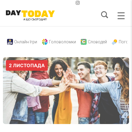
Онлайн Ігри
Головоломки
Словодей
Погод