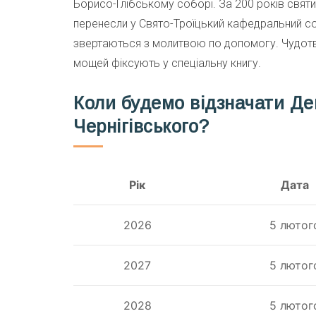
Борисо-Глібському соборі. За 200 років святит
перенесли у Свято-Троїцький кафедральний со
звертаються з молитвою по допомогу. Чудотво
мощей фіксують у спеціальну книгу.
Коли будемо відзначати Де
Чернігівського?
Рік
Дата
2026
5 лютог
2027
5 лютог
2028
5 лютог