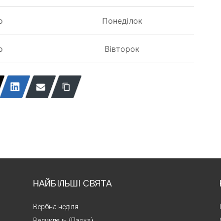
о
Понеділок
о
Вівторок
НАЙБІЛЬШІ СВЯТА
Вербна неділя
Великдень (Пасха)