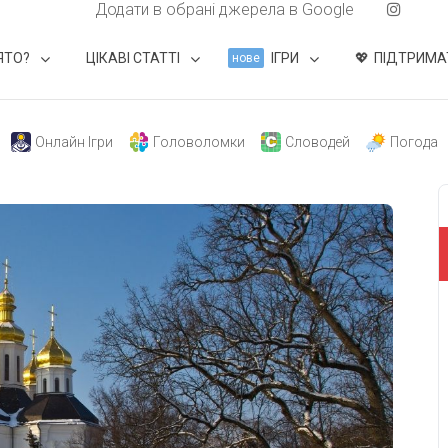
Додати в обрані джерела в Google
ЯТО?
ЦІКАВІ СТАТТІ
ІГРИ
ПІДТРИМА
нове
Онлайн Ігри
Головоломки
Словодей
Погода