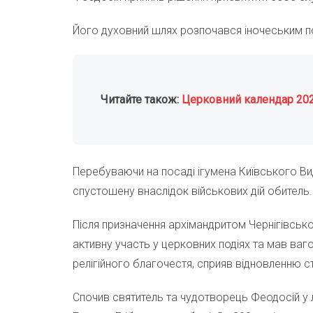
Його духовний шлях розпочався іночеським п
Читайте також:
Церковний календар 20
Перебуваючи на посаді ігумена Київського В
спустошену внаслідок військових дій обитель.
Після призначення архімандритом Чернігівсь
активну участь у церковних подіях та мав ваго
релігійного благочестя, сприяв відновленню с
Спочив святитель та чудотворець Феодосій у