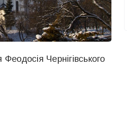
 Феодосія Чернігівського
свят на день
». Підписуйтесь на щоденну розсилку
Підписатися