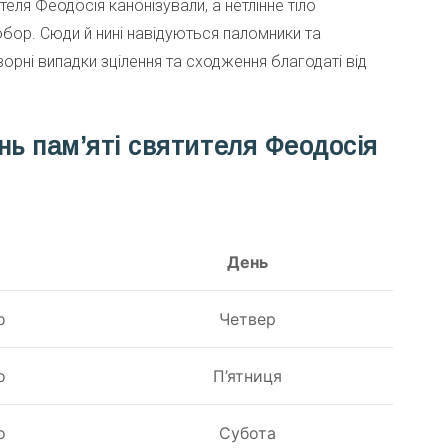
еля Феодосія канонізували, а нетлінне тіло
бор. Сюди й нині навідуються паломники та
рні випадки зцілення та сходження благодаті від
нь пам’яті святителя Феодосія
День
о
Четвер
о
П’ятниця
о
Субота