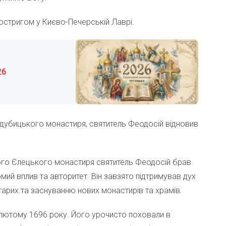
остригом у Києво-Печерській Лаврі.
26
идубицького монастиря, святитель Феодосій відновив
кого Єлецького монастиря святитель Феодосій брав
мий вплив та авторитет. Він завзято підтримував дух
тарих та заснуванню нових монастирів та храмів.
 лютому 1696 року. Його урочисто поховали в