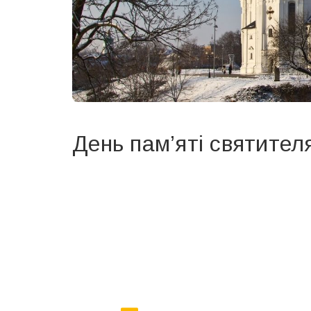
День пам’яті святителя
Вже 6 років DAY TODAY складає для вас «
Список 
зручним для вас способом.
Телеграм
Інстаграм
Ваш імейл
Email