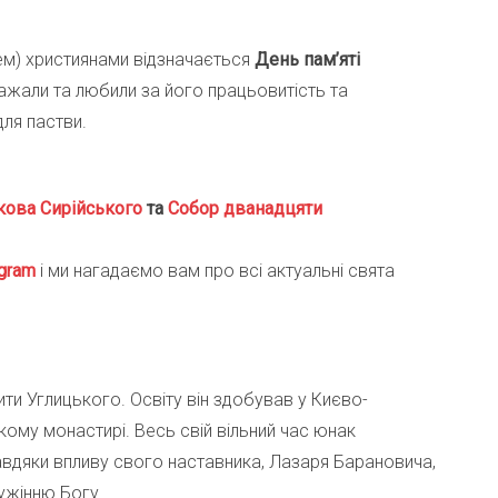
ем) християнами відзначається
День пам’яті
ажали та любили за його працьовитість та
для пастви.
кова Сирійського
та
Собор дванадцяти
gra
m
і ми нагадаємо вам про всі актуальні свята
ти Углицького. Освіту він здобував у Києво-
кому монастирі. Весь свій вільний час юнак
вдяки впливу свого наставника, Лазаря Барановича,
ужінню Богу.