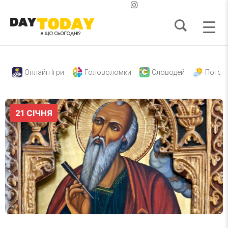
Онлайн Ігри
Головоломки
Словодей
Погод