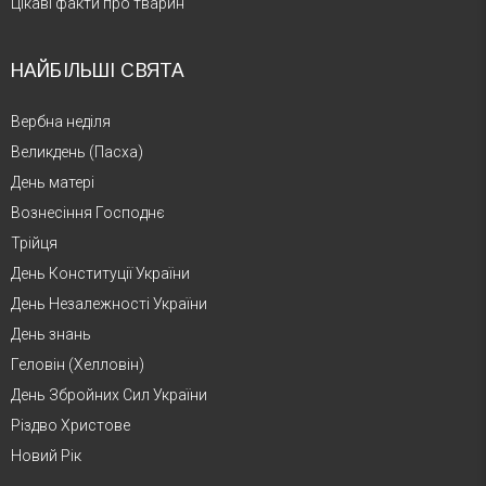
Цікаві факти про тварин
НАЙБІЛЬШІ СВЯТА
Вербна неділя
Великдень (Пасха)
День матері
Вознесіння Господнє
Трійця
День Конституції України
День Незалежності України
День знань
Геловін (Хелловін)
День Збройних Сил України
Різдво Христове
Новий Рік