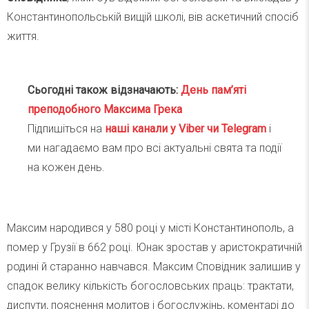
Константинопольській вищій школі, вів аскетичний спосіб
життя.
Сьогодні також відзначають:
День пам’яті
преподобного Максима Грека
Підпишіться на
наші канали у Viber чи Telegra
m
і
ми нагадаємо вам про всі актуальні свята та події
на кожен день.
Максим народився у 580 році у місті Константинополь, а
помер у Грузії в 662 році. Юнак зростав у аристократичній
родині й старанно навчався. Максим Сповідник залишив у
спадок велику кількість богословських праць: трактати,
диспути, пояснення молитов і богослужінь, коментарі до