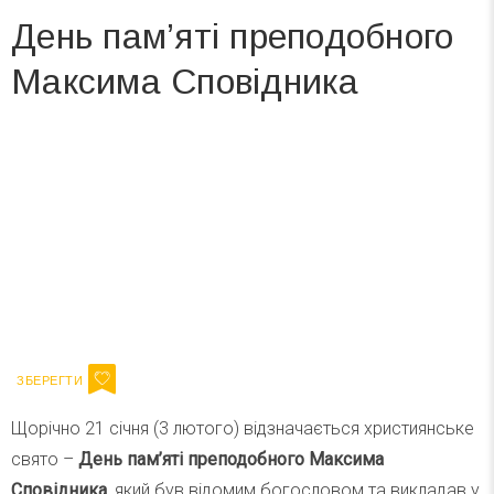
День пам’яті преподобного
Максима Сповідника
Вже 6 років DAY TODAY складає для вас «
Список свят на день
». Підписуйтесь на щоденну розсилку
зручним для вас способом.
Телеграм
Інстаграм
Ваш імейл
Підписатися
Email
Щорічно 21 січня (3 лютого) відзначається християнське
свято –
День пам’яті преподобного Максима
Сповідника
, який був відомим богословом та викладав у