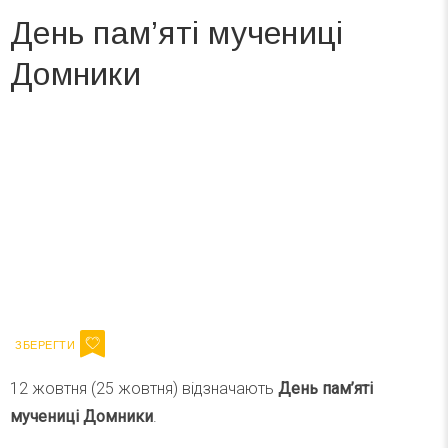
День пам’яті мучениці
Домники
Вже 6 років DAY TODAY складає для вас «
Список свят на день
». Підписуйтесь на щоденну розсилку
зручним для вас способом.
Телеграм
Інстаграм
Ваш імейл
Підписатися
Email
12 жовтня (25 жовтня) відзначають
День пам’яті
мучениці Домники
.