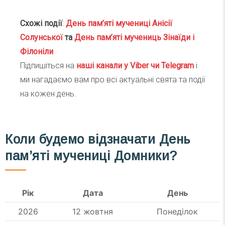
Схожі події
:
День пам’яті мучениці Анісії
Солунської
та
День пам’яті мучениць Зінаїди і
Філоніли
Підпишіться на
наші канали у Viber чи Telegra
m
і
ми нагадаємо вам про всі актуальні свята та події
на кожен день.
Коли будемо відзначати День
пам’яті мучениці Домники?
Рік
Дата
День
2026
12 жовтня
Понеділок