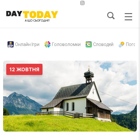
Онлайн Ігри
Головоломки
Словодей
Погод