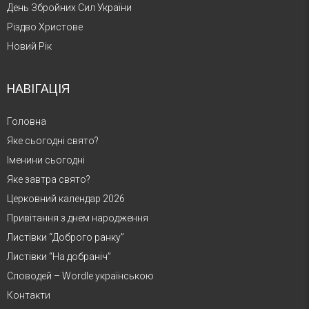
День Збройних Сил України
Різдво Христове
Новий Рік
НАВІГАЦІЯ
Головна
Яке сьогодні свято?
Іменини сьогодні
Яке завтра свято?
Церковний календар 2026
Привітання з днем народження
Листівки “Доброго ранку”
Листівки “На добраніч”
Словодей – Wordle українською
Контакти