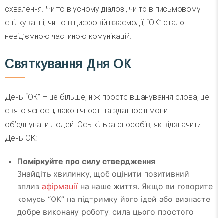
схвалення. Чи то в усному діалозі, чи то в письмовому
спілкуванні, чи то в цифровій взаємодії, “ОК” стало
невід’ємною частиною комунікацій.
Святкування Дня ОК
День “ОК” – це більше, ніж просто вшанування слова, це
свято ясності, лаконічності та здатності мови
об’єднувати людей. Ось кілька способів, як відзначити
День ОК:
Поміркуйте про силу ствердження
Знайдіть хвилинку, щоб оцінити позитивний
вплив
афірмації
на наше життя. Якщо ви говорите
комусь “ОК” на підтримку його ідей або визнаєте
добре виконану роботу, сила цього простого