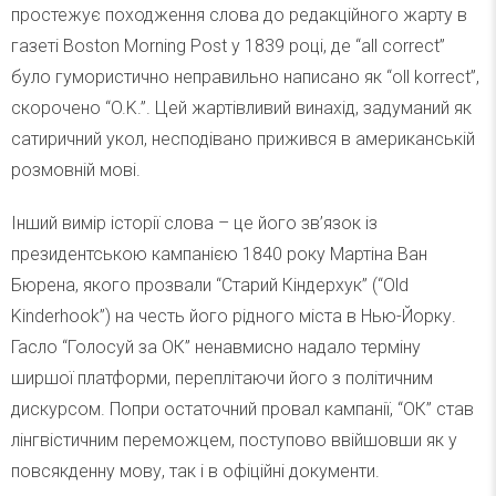
простежує походження слова до редакційного жарту в
газеті Boston Morning Post у 1839 році, де “all correct”
було гумористично неправильно написано як “oll korrect”,
скорочено “O.K.”. Цей жартівливий винахід, задуманий як
сатиричний укол, несподівано прижився в американській
розмовній мові.
Інший вимір історії слова – це його зв’язок із
президентською кампанією 1840 року Мартіна Ван
Бюрена, якого прозвали “Старий Кіндерхук” (“Old
Kinderhook”) на честь його рідного міста в Нью-Йорку.
Гасло “Голосуй за ОК” ненавмисно надало терміну
ширшої платформи, переплітаючи його з політичним
дискурсом. Попри остаточний провал кампанії, “ОК” став
лінгвістичним переможцем, поступово ввійшовши як у
повсякденну мову, так і в офіційні документи.