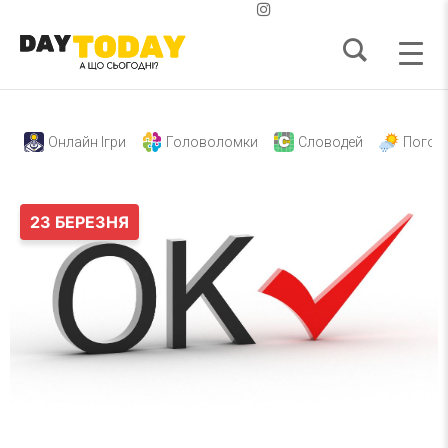
Онлайн Ігри
Головоломки
Словодей
Погод