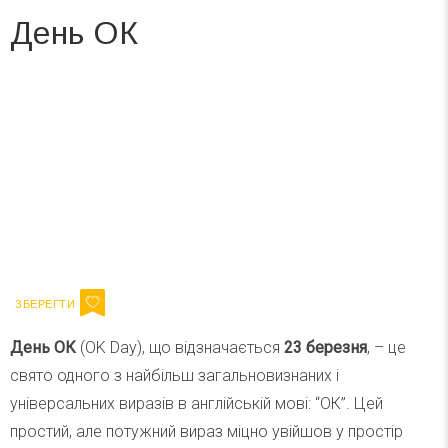
День ОК
Вже 6 років DAY TODAY складає для вас «
Список свят на день
». Підписуйтесь на щоденну розсилку
зручним для вас способом.
Телеграм
Інстаграм
Ваш імейл
Підписатися
Email
День ОК
(OK Day), що відзначається
23 березня
, – це
свято одного з найбільш загальновизнаних і
універсальних виразів в англійській мові: “ОК”. Цей
простий, але потужний вираз міцно увійшов у простір