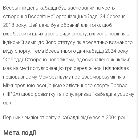
Всесвітній день кабадді був заснований на честь
створення Всесвітньої організації кабадді 24 березня
2018 року. Цей день був обраний для того, щоб
відобразити шлях цього виду спорту, від його коріння в
індійській землі до його статусу як всесвітньо визнаного
виду спорту. Тема Всесвітнього дня кабадді 2024 року
“Кабадді: Створено чоловіками, вдосконалено жінками”
має на меті популяризацію гри серед жінок і відповідає
нещодавньому Меморандуму про взаєморозуміння з
Міжнародною асоціацією холістичного спорту Правасі
(HIPSA) щодо розвитку та популяризації кабадді в усьому
1
світі.
Перший чемпіонат світу з кабадді відбувся в 2004 році.
Мета події