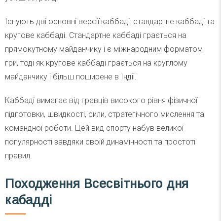
Існують дві основні версії каббаді: стандартне каббаді та
кругове каббаді. Стандартне каббаді грається на
прямокутному майданчику і є міжнародним форматом
гри, тоді як кругове каббаді грається на круглому
майданчику і більш поширене в Індії.
Каббаді вимагає від гравців високого рівня фізичної
підготовки, швидкості, сили, стратегічного мислення та
командної роботи. Цей вид спорту набув великої
популярності завдяки своїй динамічності та простоті
правил.
Походження Всесвітнього дня
кабадді