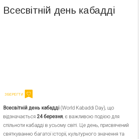
Всесвітній день кабадді
Вже 6 років DAY TODAY складає для вас «
Список свят на день
». Підписуйтесь на щоденну розсилку
зручним для вас способом.
Телеграм
Інстаграм
Ваш імейл
Підписатися
Email
Всесвітній день кабадді
(World Kabaddi Day), що
відзначається
24 березня
, є важливою подією для
спільноти кабадді в усьому світі. Це день, присвячений
святкуванню багатої історії, культурного значення та