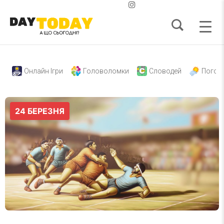
Онлайн Ігри
Головоломки
Словодей
Погод