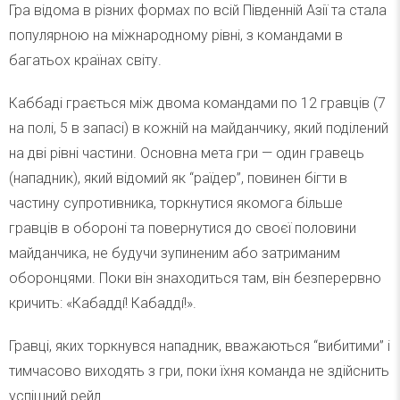
Гра відома в різних формах по всій Південній Азії та стала
популярною на міжнародному рівні, з командами в
багатьох країнах світу.
Каббаді грається між двома командами по 12 гравців (7
на полі, 5 в запасі) в кожній на майданчику, який поділений
на дві рівні частини. Основна мета гри — один гравець
(нападник), який відомий як “раїдер”, повинен бігти в
частину супротивника, торкнутися якомога більше
гравців в обороні та повернутися до своєї половини
майданчика, не будучи зупиненим або затриманим
оборонцями. Поки він знаходиться там, він безперервно
кричить: «Кабадді́! Кабадді́!».
Гравці, яких торкнувся нападник, вважаються “вибитими” і
тимчасово виходять з гри, поки їхня команда не здійснить
успішний рейд.