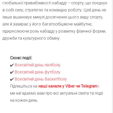
глобальної привабливості кабадді – спорту, що поєднує
в собі силу, стратегію та командну роботу. Цей день не
лише вшановує минулі досягнення цього виду спорту,
але й зазирає у його багатообіцяюче майбутнє,
підкреслюючи роль кабадді у розвитку фізичної форми,
дружби та культурного обміну.
Схожі події:
✔️
Всесвітній день піклболу
✔️
Всесвітній день футболу
✔️
Всесвітній день баскетболу
Підпишіться на
наші канали у Viber чи Telegra
m
і
ми нагадаємо вам про всі актуальні свята та події
на кожен день.