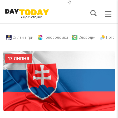
Онлайн Ігри
Головоломки
Словодей
Погод