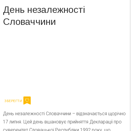
День незалежності
Словаччини
Вже 6 років DAY TODAY складає для вас «
Список свят на день
». Підписуйтесь на щоденну розсилку
зручним для вас способом.
Телеграм
Інстаграм
Ваш імейл
Підписатися
Email
День незалежності Словаччини – відзначається щорічно
17 липня. Цей день вшановує прийняття Декларації про
суверенітет Словацької Республіки 1992 року, що