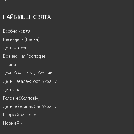
НАЙБІЛЬШІ СВЯТА
Вербна неділя
Великдень (Пасха)
День матері
Вознесіння Господнє
Трійця
День Конституції України
День Незалежності України
День знань
Геловін (Хелловін)
День Збройних Сил України
Різдво Христове
Новий Рік