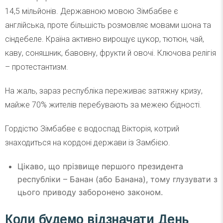
14,5 мільйонів. Державною мовою Зімбабве є
англійська, проте більшість розмовляє мовами шона та
сіндебеле. Країна активно вирощує цукор, тютюн, чай,
каву, соняшник, бавовну, фрукти й овочі. Ключова релігія
– протестантизм.
На жаль, зараз республіка переживає затяжну кризу,
майже 70% жителів перебувають за межею бідності.
Гордістю Зімбабве є водоспад Вікторія, котрий
знаходиться на кордоні держави із Замбією.
Цікаво, що прізвище першого президента
республіки – Банан (або Банана), тому глузувати з
цього приводу заборонено законом.
Коли будемо відзначати День