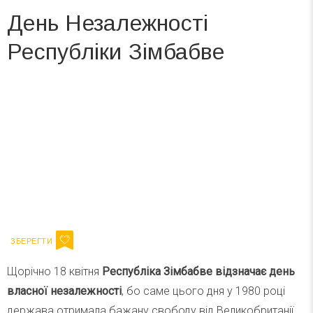
День Незалежності
Республіки Зімбабве
Вже 6 років DAY TODAY складає для вас «
Список свят на день
». Підписуйтесь на щоденну розсилку
зручним для вас способом.
Телеграм
Інстаграм
Ваш імейл
Підписатися
Email
Щорічно 18 квітня
Республіка Зімбабве відзначає день
власної незалежності
, бо саме цього дня у 1980 році
держава отримала бажану свободу від Великобританії.