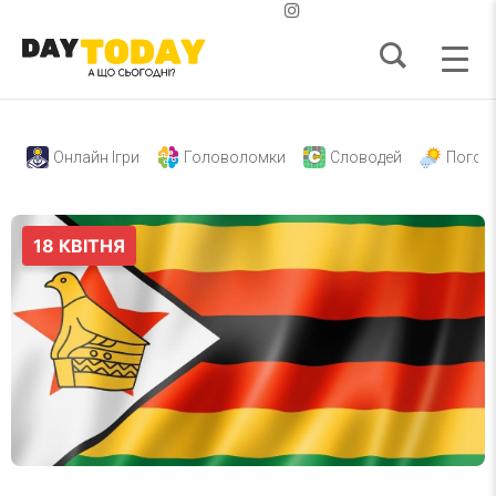
Онлайн Ігри
Головоломки
Словодей
Погод