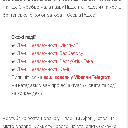
Раніше Зімбабве мала назву Південна Родезія (на честь
британського колонізатора – Сесіла Родса).
Схожі події:
✔️
День Незалежності Фінляндії
✔️
День Незалежності Барбадосу
✔️
День Незалежності Республіки Гана
✔️
День Незалежності Кенії
Підпишіться на
наші канали у Viber чи Telegra
m
і
ми нагадаємо вам про всі актуальні свята та події
на кожен день.
Республіка розташована у Південній Африці, столиця –
місто Хараре. Кількість населення становить близько